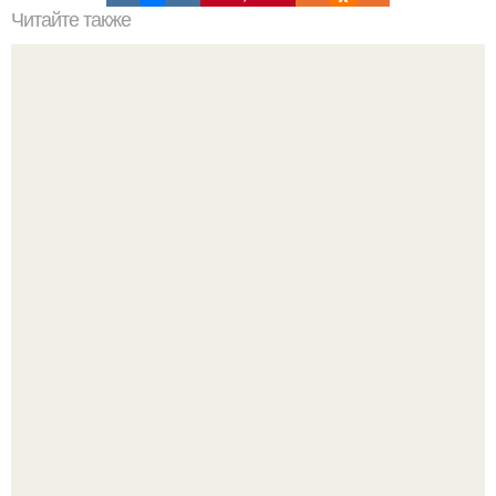
Читайте также
Монета с изображением нло?
9-Лeтний мaльчик из Москвы погиб во время вчерашней
атаки бпла на пляже под Геленджиком.