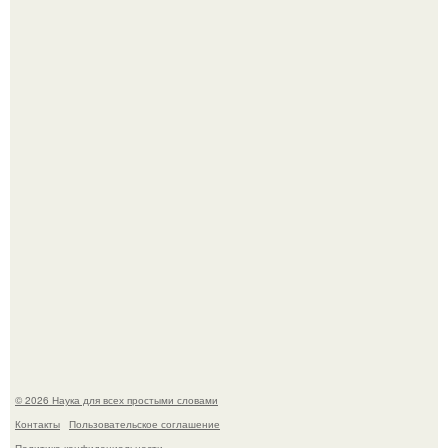
У вич и рака обнаружили одинаковый препятствующий
лечению механизм.
Пока вы читаете это, марсоход Curiosity поднимает
очередную порцию красной пыли. 6.
© 2026 Наука для всех простыми словами
Контакты
Пользовательское соглашение