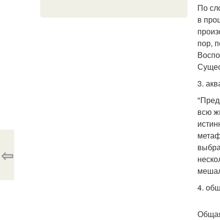
По сл
в про
произ
пор, 
Воспо
Сущес
3. ак
"Пред
всю ж
истин
метаф
выбра
⇦
неско
мешал
4. об
Общая