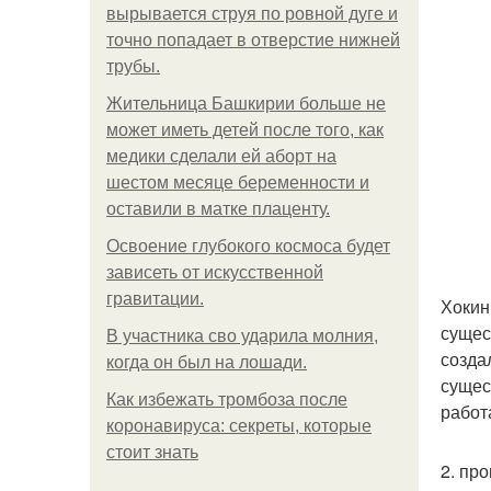
вырывается струя по ровной дуге и
точно попадает в отверстие нижней
трубы.
Жительница Башкирии больше не
может иметь детей после того, как
медики сделали ей аборт на
шестом месяце беременности и
оставили в матке плаценту.
Освоение глубокого космоса будет
зависеть от искусственной
гравитации.
Хокин
сущес
В участника сво ударила молния,
созда
когда он был на лошади.
сущес
Как избежать тромбоза после
работ
коронавируса: секреты, которые
стоит знать
2. про