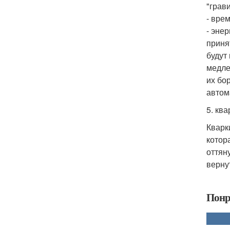
"грав
- вре
- эне
приня
будут
медле
их бо
автом
5. кв
Кварк
котор
оттян
верну
Понр