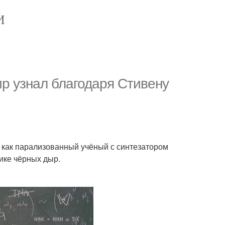
И
ир узнал благодаря Стивену
н как парализованный учёный с синтезатором
зике чёрных дыр.