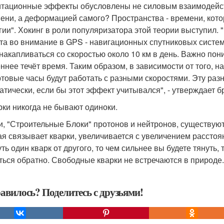
итационные эффекты обусловлены не силовым взаимодейст
мени, а деформацией самого? Пространства - времени, кото
ргии". Хокинг в роли популяризатора этой теории выступил.
та во внимание в GPS - навигационных спутниковых систе
 накапливаться со скоростью около 10 км в день. Важно пони
ннее течёт время. Таким образом, в зависимости от того, н
ртовые часы будут работать с разными скоростями. Эту ра
атически, если бы этот эффект учитывался", - утверждает б
арки никогда не бывают одиноки.
и, "Строительные Блоки" протонов и нейтронов, существуют
ая связывает кварки, увеличивается с увеличением расстоян
уть один кварк от другого, то чем сильнее вы будете тянуть,
ться обратно. Свободные кварки не встречаются в природе.
авилось? Поделитесь с друзьями!