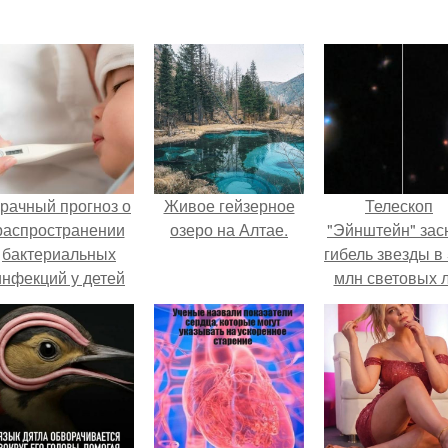
рачный прогноз о
Живое гейзерное
Телескоп
распространении
озеро на Алтае.
"Эйнштейн" зас
бактериальных
гибель звезды в
инфекций у детей
млн световых 
вышел.
от земли.