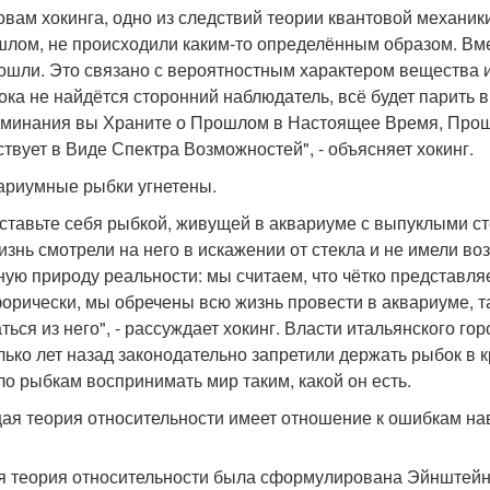
овам хокинга, одно из следствий теории квантовой механик
шлом, не происходили каким-то определённым образом. Вм
ошли. Это связано с вероятностным характером вещества и 
пока не найдётся сторонний наблюдатель, всё будет парить 
минания вы Храните о Прошлом в Настоящее Время, Прошл
твует в Виде Спектра Возможностей", - объясняет хокинг.
вариумные рыбки угнетены.
ставьте себя рыбкой, живущей в аквариуме с выпуклыми ст
изнь смотрели на него в искажении от стекла и не имели 
ную природу реальности: мы считаем, что чётко представля
орически, мы обречены всю жизнь провести в аквариуме, т
ться из него", - рассуждает хокинг. Власти итальянского г
лько лет назад законодательно запретили держать рыбок в 
о рыбкам воспринимать мир таким, какой он есть.
щая теория относительности имеет отношение к ошибкам на
 теория относительности была сформулирована Эйнштейном 