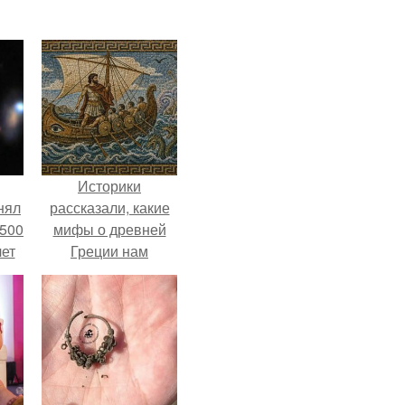
Историки
нял
рассказали, какие
 500
мифы о древней
лет
Греции нам
навязало кино.