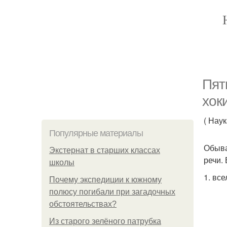
Пят
хоки
( Нау
Популярные материалы
Обыва
Экстернат в старших классах
речи.
школы
1. вс
Почему экспедиции к южному
полюсу погибали при загадочных
обстоятельствах?
Из старого зелёного патрубка