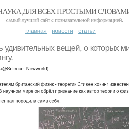
НАУКА ДЛЯ ВСЕХ ПРОСТЫМИ СЛОВАМ
самый лучший сайт c познавательной информацией.
главная
новости
статьи
ь удивительных вещей, о которых м
нгу.
ка@Science_Newworld).
телям британский физик - теоретик Стивен хокинг известе
 В научном мире он обрёл признание как автор теории о фи
еленная породила сама себя.