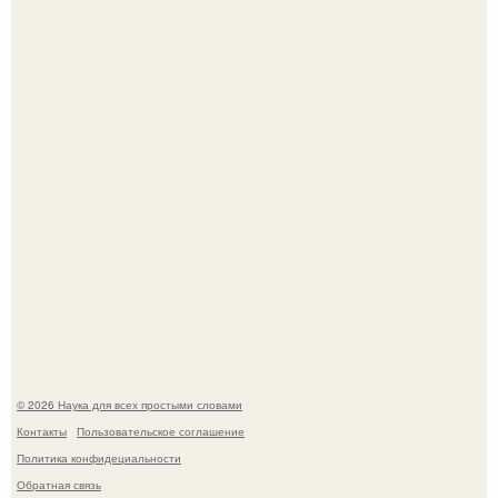
Принцесса дании Изабелла пошла служить в армию.
В сеть просочились свежие кадры со съёмок
киноадаптации "Рапунцель", и всё внимание
моментально оказалось приковано к Тиган крофт.
© 2026 Наука для всех простыми словами
Контакты
Пользовательское соглашение
Политика конфидециальности
Обратная связь