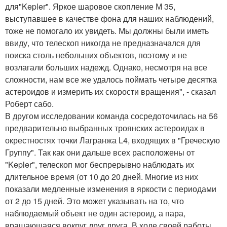
для"Kepler". Яркое шаровое скопление М 35,
выступавшее в качестве фона для наших наблюдений,
тоже не помогало их увидеть. Мы должны были иметь
ввиду, что телескоп никогда не предназначался для
поиска столь небольших объектов, поэтому и не
возлагали больших надежд. Однако, несмотря на все
сложности, нам все же удалось поймать четыре десятка
астероидов и измерить их скорости вращения", - сказал
Роберт сабо.
В другом исследовании команда сосредоточилась на 56
предварительно выбранных троянских астероидах в
окрестностях точки Лагранжа L4, входящих в "Греческую
Группу". Так как они дальше всех расположены от
"Kepler", телескоп мог беспрерывно наблюдать их
длительное время (от 10 до 20 дней. Многие из них
показали медленные изменения в яркости с периодами
от 2 до 15 дней. Это может указывать на то, что
наблюдаемый объект не один астероид, а пара,
вращающаяся вокруг друг друга. В ходе своей работы