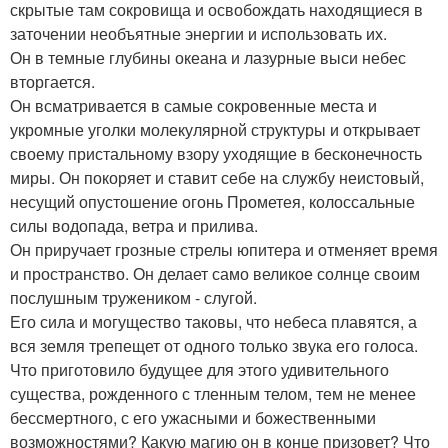
скрытые там сокровища и освобождать находящиеся в
заточении необъятные энергии и использовать их.
Он в темные глубины океана и лазурные выси небес
вторгается.
Он всматривается в самые сокровенные места и
укромные уголки молекулярной структуры и открывает
своему пристальному взору уходящие в бесконечность
миры. Он покоряет и ставит себе на службу неистовый,
несущий опустошение огонь Прометея, колоссальные
силы водопада, ветра и прилива.
Он приручает грозные стрелы юпитера и отменяет время
и пространство. Он делает само великое солнце своим
послушным тружеником - слугой.
Его сила и могущество таковы, что небеса плавятся, а
вся земля трепещет от одного только звука его голоса.
Что приготовило будущее для этого удивительного
существа, рожденного с тленным телом, тем не менее
бессмертного, с его ужасными и божественными
возможностями? Какую магию он в конце призовет? Что