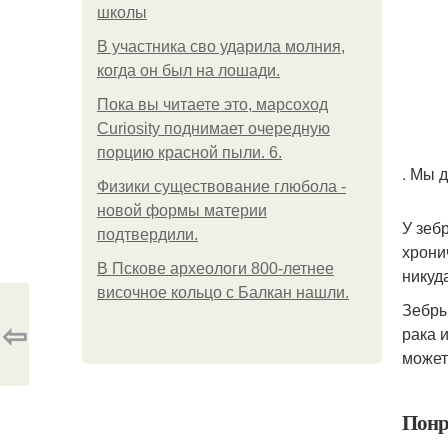
школы
В участника сво ударила молния,
когда он был на лошади.
Пока вы читаете это, марсоход
Curiosity поднимает очередную
порцию красной пыли. 6.
. Мы 
Физики существование глюбола -
новой формы материи
У зеб
подтвердили.
хрони
В Пскове археологи 800-летнее
никуда
височное кольцо с Балкан нашли.
Зебры
⇦
рака 
может
Понр