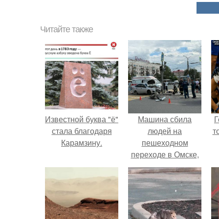
Читайте также
Известной буква "ё"
Машина сбила
Г
стала благодаря
людей на
т
Карамзину.
пешеходном
переходе в Омске,
пострадали 8
человек.