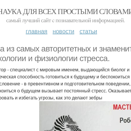
НАУКА ДЛЯ ВСЕХ ПРОСТЫМИ СЛОВАМ
самый лучший сайт c познавательной информацией.
главная
новости
статьи
а из самых авторитетных и знаменит
хологии и физиологии стресса.
тор - специалист с мировым именем, выдающийся биолог и 
еческая способность готовиться к будущему и беспокоиться о
словение - в превентивном и подготовительном поведении, а
коиться о будущем вызывает постоянный стресс. Оказыва
ровать и избегать угрозы, как это делают зебры