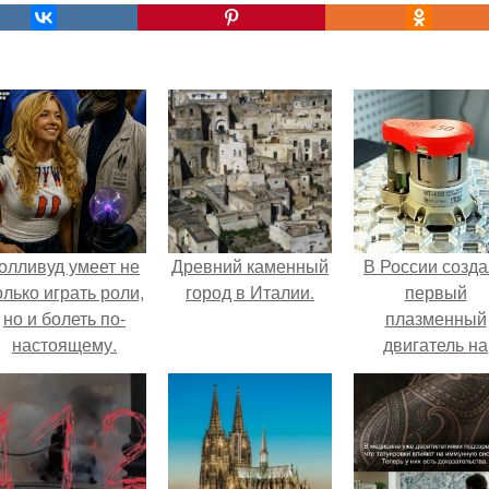
олливуд умеет не
Древний каменный
В России созд
олько играть роли,
город в Италии.
первый
но и болеть по-
плазменный
настоящему.
двигатель на
криптоне.