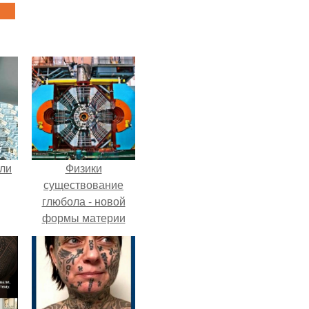
али
Физики
существование
глюбола - новой
формы материи
подтвердили.