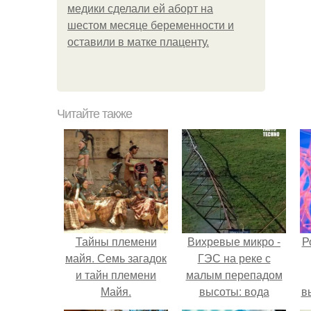
медики сделали ей аборт на
шестом месяце беременности и
оставили в матке плаценту.
Читайте также
Тайны племени
Вихревые микро -
Р
майя. Семь загадок
ГЭС на реке с
и тайн племени
малым перепадом
Майя.
высоты: вода
в
закручивается в
с