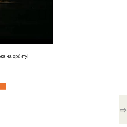
ка на орбиту!
⇨