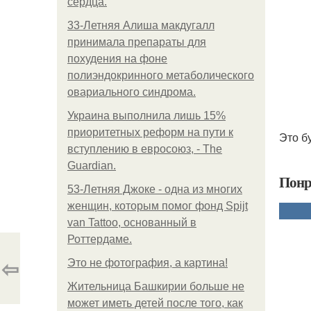
сердца.
33-Летняя Алиша макдугалл
принимала препараты для
похудения на фоне
полиэндокринного метаболического
овариального синдрома.
Украина выполнила лишь 15%
приоритетных реформ на пути к
Это б
вступлению в евросоюз, - The
Guardian.
Понр
53-Летняя Джоке - одна из многих
женщин, которым помог фонд Spijt
van Tattoo, основанный в
Роттердаме.
⇦
Это не фотография, а картина!
Жительница Башкирии больше не
может иметь детей после того, как