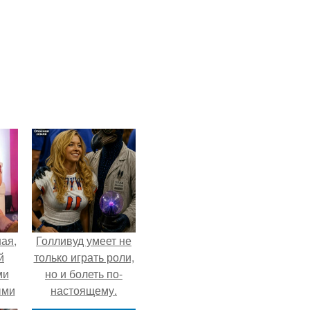
ая,
Голливуд умеет не
й
только играть роли,
ми
но и болеть по-
ыми
настоящему.