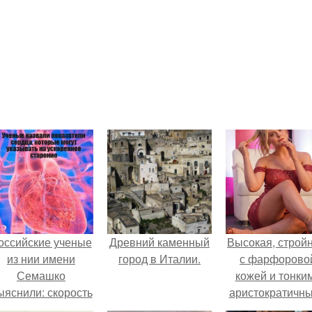
оссийские ученые
Древний каменный
Высокая, стройн
из нии имени
город в Италии.
с фарфорово
Семашко
кожей и тонки
ыяснили: скорость
аристократичн
тарения напрямую
чертами, эль