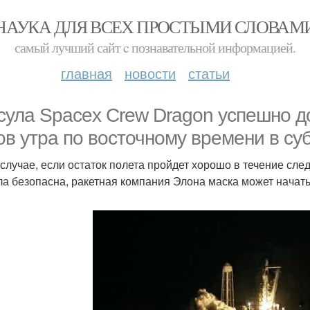
НАУКА ДЛЯ ВСЕХ ПРОСТЫМИ СЛОВАМ
самый лучший сайт c познавательной информацией.
главная
новости
статьи
сула Spacex Crew Dragon успешно до
ов утра по восточному времени в суб
 случае, если остаток полета пройдет хорошо в течение сле
ла безопасна, ракетная компания Элона маска может начать