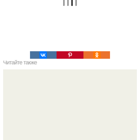
Читайте также
Нейронная сеть позволяет сделать атомные реакторы
безопаснее.