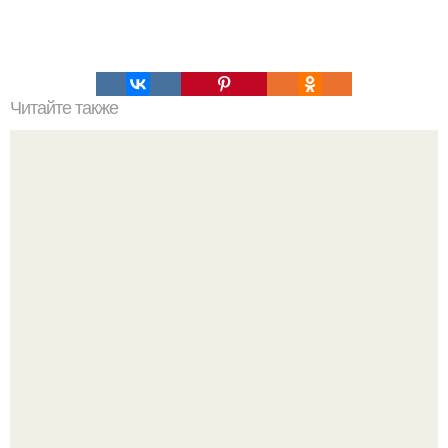
Читайте также
Благодатный огонь. О том, как сходит благодатный
огонь.