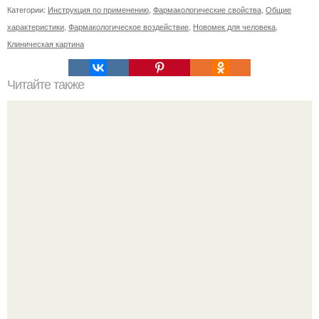
Категории:
Инструкция по применению
,
Фармакологические свойства
,
Общие
характеристики
,
Фармакологическое воздействие
,
Новомек для человека
,
Клиническая картина
Читайте также
Мифические птицы. В мифологии разных стран большое
место занимают образы птиц.