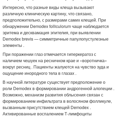
Интересно, что разные виды клеща вызывают
различную клиническую картину, что связано,
предположительно, с размерами самих клещей. При
обнаружении Demodex folliculorum чаще наблюдается
эритема и десквамация эпителия, при выявлении
Demodex brevis — симметричные папулопустулезные
элементы .
При поражении глаз отмечается гиперкератоз с
наличием чешуек на ресничном крае и «воротничка»
вокруг ресниц . Пациенты жалуются на чувство зуда и
ощущение инородного тела в глазах .
В научной литературе существует предположение о
роли Demodex в формировании андрогенной алопеции .
Возможно, механизм развития облысения связан с
формированием инфильтрата в волосяном фолликуле,
вызванным присутствием клещей Demodex .
Активированные воспалением Т-лимфоциты