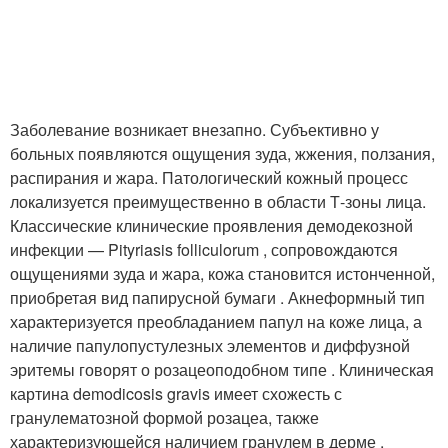
Заболевание возникает внезапно. Субъективно у
больных появляются ощущения зуда, жжения, ползания,
распирания и жара. Патологический кожный процесс
локализуется преимущественно в области Т-зоны лица.
Классические клинические проявления демодекозной
инфекции — Pityriasis folliculorum , сопровождаются
ощущениями зуда и жара, кожа становится истонченной,
приобретая вид папирусной бумаги . Акнеформный тип
характеризуется преобладанием папул на коже лица, а
наличие папулопустулезных элементов и диффузной
эритемы говорят о розацеоподобном типе . Клиническая
картина demodicosis gravis имеет схожесть с
гранулематозной формой розацеа, также
характеризующейся наличием гранулем в дерме .