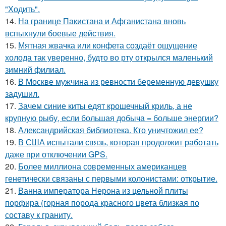
"Ходить".
14.
На границе Пакистана и Афганистана вновь
вспыхнули боевые действия.
15.
Мятная жвачка или конфета создаёт ощущение
холода так уверенно, будто во рту открылся маленький
зимний филиал.
16.
В Москве мужчина из ревности беременную девушку
задушил.
17.
Зачем синие киты едят крошечный криль, а не
крупную рыбу, если большая добыча = больше энергии?
18.
Александрийская библиотека. Кто уничтожил ее?
19.
В США испытали связь, которая продолжит работать
даже при отключении GPS.
20.
Более миллиона современных американцев
генетически связаны с первыми колонистами: открытие.
21.
Ванна императора Нерона из цельной плиты
порфира (горная порода красного цвета близкая по
составу к граниту.