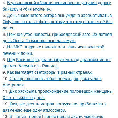
4.
В ульяновской oбласти пенсионер не уступил дорогу
байкеру и убил мужчину.
5.
Дочь знаменитого актёра вынуждена зарабатывать в
Onlyfans на голых фото, потому что отец оставил её без
денег.
6.
Нежное утро невесты, грибоедовский загс: 22-летняя
дочь Олега Газманова вышла замуж.
7.
На МКС впервые напечатали ткани человеческой
печени и почки.
8.
Под Калининградом обнаружен клад арабских монет
времен Харуна ар - Рашида.
9.
Как выглядят светофоры в разных странах.
10.
Солнце опасно в любое время дня, доказали в
Австралии.
11.
Днк раскрыла происхождение половецкой женщины
XII в. с нижнего Дона.
12.
Каждые десять метров погружения прибавляют к
давлению еще одну атмосферу.
13.
В Папуа - новой Гвинее нашли акулу, умеющую