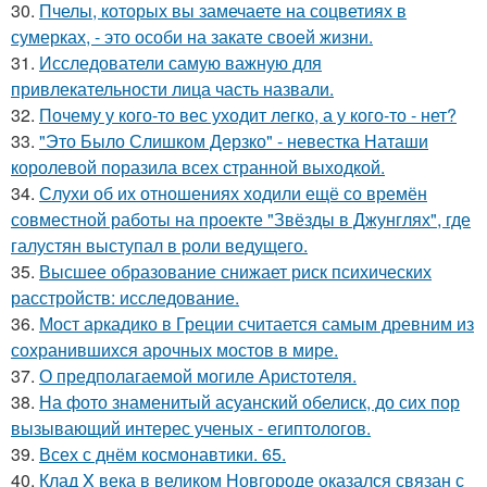
30.
Пчелы, которых вы замечаете на соцветиях в
сумерках, - это особи на закате своей жизни.
31.
Исследователи самую важную для
привлекательности лица часть назвали.
32.
Почему у кого-то вес уходит легко, а у кого-то - нет?
33.
"Это Было Слишком Дерзко" - невестка Наташи
королевой поразила всех странной выходкой.
34.
Слухи об их отношениях ходили ещё со времён
совместной работы на проекте "Звёзды в Джунглях", где
галустян выступал в роли ведущего.
35.
Высшее образование снижает риск психических
расстройств: исследование.
36.
Мост аркадико в Греции считается самым древним из
сохранившихся арочных мостов в мире.
37.
О предполагаемой могиле Аристотеля.
38.
На фото знаменитый асуанский обелиск, до сих пор
вызывающий интерес ученых - египтологов.
39.
Всех с днём космонавтики. 65.
40.
Клад X века в великом Новгороде оказался связан с