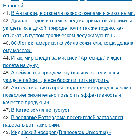
Европой.
41.
В Антарктиде открыли оазис с озерами и животными.
42.
Дриллы - одни из самых редких приматов Африки, и
увидеть их в дикой природе почти так же трудно, как
отыскать в густом тропическом лесу живую тень.
43.
30-Летняя американка убила сожителя, когда делала
ему массаж.
44.
Итак, мир следит за миссией "Артемида" и ждет
полета на луну.
45.
А сейчас мы проедем эту большую стену, и вы
увидите район, где все бросили пить и курить.
46.
Автоматизация в производстве светодиодных ламп
позволяет значительно повысить эффективность и
качество продукции.
47.
В Китае земля не пустует.
48.
В зоопарке Роттердама посетителей заставляют
надевать вот такие очки.
49.
Индийский носорог (Rhinoceros Unicornis) -