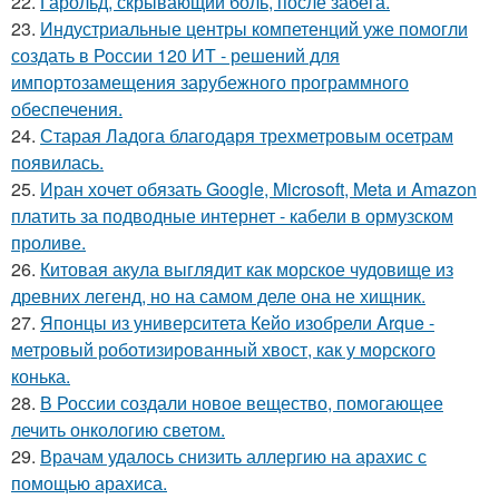
22.
Гарольд, скрывающий боль, после забега.
23.
Индустриальные центры компетенций уже помогли
создать в России 120 ИТ - решений для
импортозамещения зарубежного программного
обеспечения.
24.
Старая Ладога благодаря трехметровым осетрам
появилась.
25.
Иран хочет обязать Google, Microsoft, Meta и Amazon
платить за подводные интернет - кабели в ормузском
проливе.
26.
Китовая акула выглядит как морское чудовище из
древних легенд, но на самом деле она не хищник.
27.
Японцы из университета Кейо изобрели Arque -
метровый роботизированный хвост, как у морского
конька.
28.
В России создали новое вещество, помогающее
лечить онкологию светом.
29.
Врачам удалось снизить аллергию на арахис с
помощью арахиса.