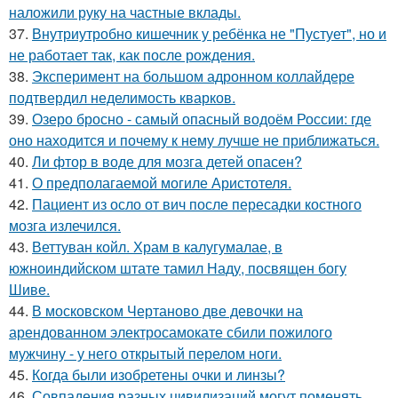
наложили руку на частные вклады.
37.
Внутриутробно кишечник у ребёнка не "Пустует", но и
не работает так, как после рождения.
38.
Эксперимент на большом адронном коллайдере
подтвердил неделимость кварков.
39.
Озеро бросно - самый опасный водоём России: где
оно находится и почему к нему лучше не приближаться.
40.
Ли фтор в воде для мозга детей опасен?
41.
О предполагаемой могиле Аристотеля.
42.
Пациент из осло от вич после пересадки костного
мозга излечился.
43.
Веттуван койл. Храм в калугумалае, в
южноиндийском штате тамил Наду, посвящен богу
Шиве.
44.
В московском Чертаново две девочки на
арендованном электросамокате сбили пожилого
мужчину - у него открытый перелом ноги.
45.
Когда были изобретены очки и линзы?
46.
Совпадения разных цивилизаций могут поменять