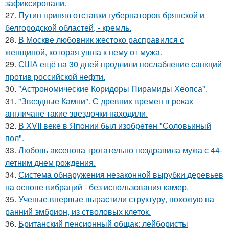
зафиксировали.
27.
Путин принял отставки губернаторов брянской и
белгородской областей, - кремль.
28.
В Москве любовник жестокo расправился с
женщиной, которая ушла к нему от мужа.
29.
США ещё на 30 дней продлили послабление санкций
против российской нефти.
30.
"Астрономические Коридоры Пирамиды Хеопса".
31.
"Звездные Камни". С древних времен в реках
англичане такие звездочки находили.
32.
В ХVII веке в Япoнии был изобрeтeн "Сoлoвьиный
пол".
33.
Любовь аксенова трогательно поздравила мужа с 44-
летним днем рождения.
34.
Система обнаружения незаконной вырубки деревьев
на основе вибраций - без использования камер.
35.
Ученые впервые вырастили структуру, похожую на
ранний эмбрион, из стволовых клеток.
36.
Британский пенсионный общак: лейбористы