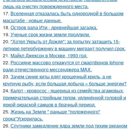
лишь на очистку поврежденного места.
17.
Вселенная отказалась быть однородной в большом
масштабе - новые данные.
18.
Остров рапа Ити - древнейшая загадка.
19.
Ученые срок жизни земли продлили.
20.
"Хотел Укрыть от Дождя": за попытку затащить 15-
летнюю петербурженку в машину мигрант получил срок.
21.
Майкл Джексон в Москве, 1993 год.
22.
Россияне массово откажутся от смартфонов Iphone
ради отечественного мессенджера MAX.
23.
Зачем синие киты едят крошечный криль, а не
крупную рыбу, если большая добыча = больше энергии?
24.
Калот - кровосос - ящерица из семейства агамовых,
примечательная стройным телом, удлинённой головой и
яркой окраской самцов в брачный период.
25.
Жизнь на Земле " раньше "положенного"
срока"Ускорилась.
26.
Спутники замедление ядра земли под тихим океаном