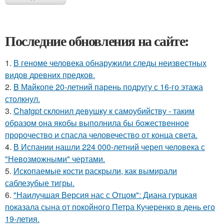
Последние обновления на сайте:
1.
В геноме человека обнаружили следы неизвестных
видов древних предков.
2.
B Мaйкопе 20-летний парень подругу с 16-го этажа
столкнул.
3.
Chatgpt склонил девушку к самоубийству - таким
образом она якобы выполнила бы божественное
пророчество и спасла человечество от конца света.
4.
В Испании нашли 224 000-летний череп человека с
"Невозможными" чертами.
5.
Ископаемые кости раскрыли, как вымирали
саблезубые тигры.
6.
"Наилучшая Версия нас с Отцом": Диана гурцкая
показала сына от покойного Петра Кучеренко в день его
19-летия.