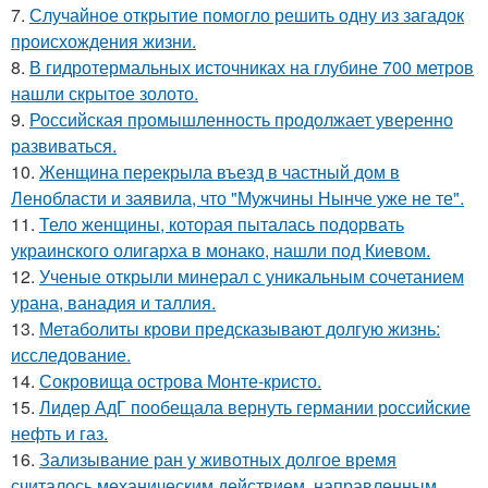
7.
Случайное открытие помогло решить одну из загадок
происхождения жизни.
8.
В гидротермальных источниках на глубине 700 метров
нашли скрытое золото.
9.
Российская промышленность продолжает уверенно
развиваться.
10.
Женщина перекрыла въезд в частный дом в
Ленобласти и заявила, что "Мужчины Нынче уже не те".
11.
Тело женщины, которая пыталась подорвать
украинского олигарха в монако, нашли под Киевом.
12.
Ученые открыли минерал с уникальным сочетанием
урана, ванадия и таллия.
13.
Метаболиты крови предсказывают долгую жизнь:
исследование.
14.
Сокровища острова Монте-кристо.
15.
Лидер АдГ пообещала вернуть германии российские
нефть и газ.
16.
Зализывание ран у животных долгое время
считалось механическим действием, направленным