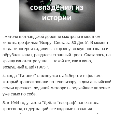
. жители шотландской деревни смотрели в местном
кинотеатре фильм "Вокруг Света за 80 Дней". В момент,
когда киногерои садились в корзину воздушного шара и
обрубали канат, раздался странный треск. Оказалось, на
крышу кинотеатра упал … такой же, как в кино,
воздушный шар! (1965 г.
4. когда "Титаник" столкнулся с айсбергом в фильме,
который транслировали по телевизору, в дом английской
семьи врезался ледяной метеорит - редчайшее явление
уже само по себе.
5. в 1944 году газета "Дейли Телеграф" напечатала
кроссворд, содержащий все кодовые названия