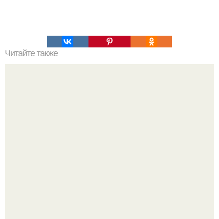
Читайте также
Похоже, ученые нашли инопла … нет, показалось.