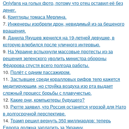
Onlyfans на голых фото, потому что отец оставил её без
денег.
6.
Криптиды томаса Мерлина.
7.
Инженеры изобрели дрон, невидимый из-за бешеного
вращения.
8.
Данила Якушев женился на 19-летней девушке, в
которую влюбился после уличного интервью.
9.
На Украине вспыхнули массовые протесты из-за
решения зеленского уволить министра обороны
Фёдорова спустя всего полгода работы.
10.
Полёт с одним пассажиром.
11.
Застывшее среди коралловых рифов тело кажется
медитирующим, но струйка воздуха изо рта выдает
сложный процесс борьбы с плавучестью.
12.
Какие они, компьютеры будущего?
13.
Рютте заявил, что Россия останется угрозой для Нато
в долгосрочной перспективе.
14.
Трамп решил вернуть 350 миллиардов: теперь
Европа должна заплатить за Украину.