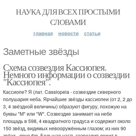
НАУКА ДЛЯ ВСЕХ ПРОСТЫМИ
СЛОВАМИ
главная
новости
статьи
Заметные звёзды
Схема созвездия Кассиопея.
Немного информации о созвездии
"Кассиопея".
Кассиопе? Я (лат. Cassiopeia - созвездие северного
полушария неба. Ярчайшие звёзды кассиопеи (от 2, 2 до
3, 4 звёздной величины) образуют фигуру, похожую на
буквы "М" или "W". Созвездие занимает на небе
площадь в 598, 4 квадратного градуса и содержит около
150 звёзд, видимых невооружённым глазом; из них 90
звёзд - ярче 6m. Большая часть созвездия лежит в