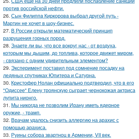
25.
США ещё на 30 дней продлили послабление санкций
против российской нефти.
26.
Сын Филиппa Киркоровa выбрал другой путь -
Mартин не хочет в шоy-бизнес.
27.
В России открыли математический принцип
разрушения горных пород.
28.
Знаете ли вы, что все вокруг нас - от воздуха,
которым мы дышим, до топлива, которое движет миром,
- связано с одним удивительным элементом?
29.
Эксперимент поставил под сомнение посадку на
ледяных спутниках Юпитера и Сатурна.
30.
Кристофер Нолан официально подтвердил, что в его
"Одиссее" Елену троянскую сыграет чернокожая актриса
лупита нионго.
31.
Мы никогда не позволим Ирану иметь ядерное
оружие, - трамп.
32.
Врачам удалось снизить аллергию на арахис с
помощью арахиса.
33.
Руины собора звартноц в Армении, VII век.