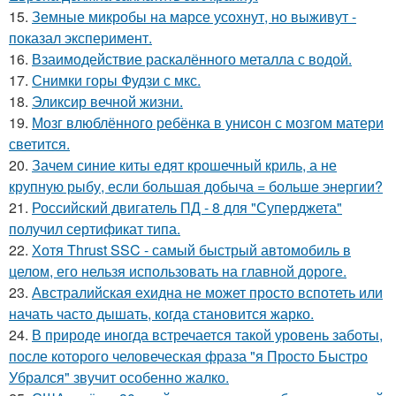
15.
Земные микробы на марсе усохнут, но выживут -
показал эксперимент.
16.
Взаимодействие раскалённого металла с водой.
17.
Снимки горы Фудзи с мкс.
18.
Эликсир вечной жизни.
19.
Мозг влюблённого ребёнка в унисон с мозгом матери
светится.
20.
Зачем синие киты едят крошечный криль, а не
крупную рыбу, если большая добыча = больше энергии?
21.
Российский двигатель ПД - 8 для "Суперджета"
получил сертификат типа.
22.
Хотя Thrust SSC - самый быстрый автомобиль в
целом, его нельзя использовать на главной дороге.
23.
Австралийская ехидна не может просто вспотеть или
начать часто дышать, когда становится жарко.
24.
В природе иногда встречается такой уровень заботы,
после которого человеческая фраза "я Просто Быстро
Убрался" звучит особенно жалко.