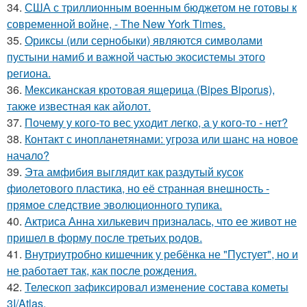
34.
США с триллионным военным бюджетом не готовы к
современной войне, - The New York Times.
35.
Ориксы (или сернобыки) являются символами
пустыни намиб и важной частью экосистемы этого
региона.
36.
Мексиканская кротовая ящерица (Bipes Biporus),
также известная как айолот.
37.
Почему у кого-то вес уходит легко, а у кого-то - нет?
38.
Контакт с инопланетянами: угроза или шанс на новое
начало?
39.
Эта амфибия выглядит как раздутый кусок
фиолетового пластика, но её странная внешность -
прямое следствие эволюционного тупика.
40.
Актриса Анна хилькевич призналась, что ее живот не
пришел в форму после третьих родов.
41.
Внутриутробно кишечник у ребёнка не "Пустует", но и
не работает так, как после рождения.
42.
Телескоп зафиксировал изменение состава кометы
3I/Atlas.