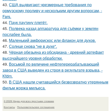
43.
США выдвигают чрезмерные требования по
ормузскому проливу и нескольким другим вопросам, -
Fars.
44.
Паук паутину плетёт.
45.
Полвека назад аппаратура для съёмки у землян
послабее была.
46.
Маленький амфорискос или флакон для духов.
47.
Солнце снова "не в духе".
48.
Чёрная обезьяна из обсидиана - древний артефакт
высочайшего уровня обработки.
49.
Восьмой по величине нефтеперерабатывающий
завод в США выведен из строя в результате взрыва, -
Kfdm.
50.
В США нашли считавшийся безвозвратно утерянным
фильм жоржа мильеса.
© 2026 Наука для всех простыми словами
Контакты
Пользовательское соглашение