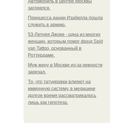
Автомобиль в центре Москвы
загорелся.
Принцесса дании Изабелла пошла
служить в армию.
53-Летняя Джоке - одна из многих
женщин, которым помог фонд Spijt
van Tattoo, основанный в
Роттердаме.
Mуж жену в Москве из-за ревности
зарезал.
То, что татуировки влияют на
иммунную систему, в медицине
долгое время рассматривалось
лишь как гипотеза.