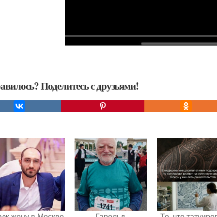
авилось? Поделитесь с друзьями!
уж жену в Москве
Гарольд,
То, что татуиро