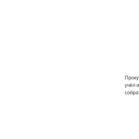
Проку
учёл 
собра