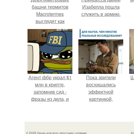
башни термитов
Изабелла пошла
Macrotermes
служить в армию.
выглядят как
статичные кучи
земли, но на деле
это постоянно
перенастраиваемая
система климат -
контроля.
Агент фбр украл $1
Пока зрители
Ш
млн в крипте,
восхищались
запомнив сид -
эффектной
фразы из дела, и
картинкой,
советовался с
создатели фильма
в
Chatgpt, как их
фактически
потратить.
построили одну из
самых точных
© 2026 Наука для всех простыми словами
К