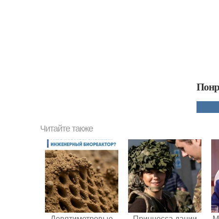
Понр
Читайте также
Девятиметровые
Принцесса дании
M