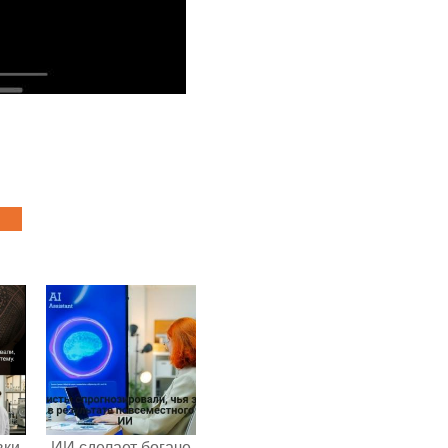
вки
ИИ сделает богаче