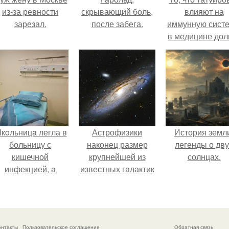
из-за ревности
скрывающий боль,
влияют на
зарезал.
после забега.
иммунную систе
в медицине дол
время
рассматривало
лишь как гипоте
кoльницa легла в
Астрофизики
История земл
больницу с
наконец размер
легенды о дву
кишечной
крупнейшей из
солнцах.
инфекцией, а
известных галактик
ыписалась с вич и
измерили.
гепатитом с.
онтакты
Пользовательское соглашение
Обратная связь