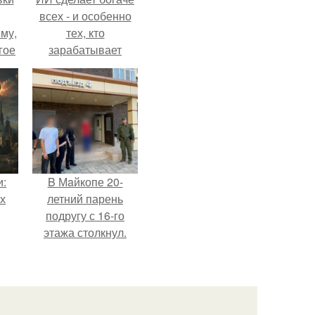
всех - и особенно
му,
тех, кто
гое
зарабатывает
меньше всего.
сь
за.
и:
B Мaйкопе 20-
х
летний парень
подругу с 16-го
этажа столкнул.