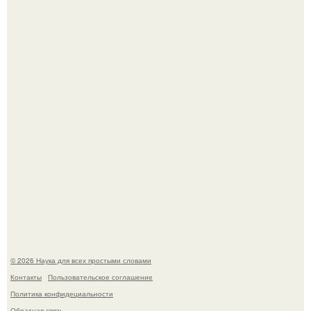
В участника сво ударила молния, когда он был на
лошади.
В России создали первый плазменный двигатель на
криптоне.
© 2026 Наука для всех простыми словами
Контакты
Пользовательское соглашение
Политика конфидециальности
Обратная связь