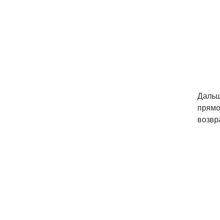
Дальш
прямо
возвр