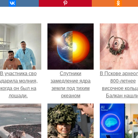
В участника сво
Спутники
В Пскове архео
ударила молния,
замедление ядра
800-летнее
когда он был на
земли под тихим
височное кольц
лошади.
океаном
Балкан нашли
зафиксировали.