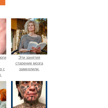
логи
Эти занятия
старение мозга
о с
замедлили.
.