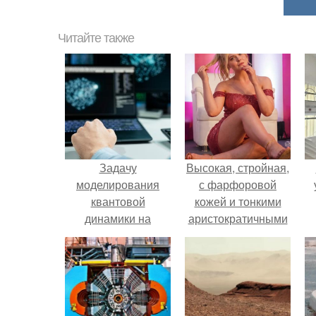
Читайте также
Задачу
Высокая, стройная,
моделирования
с фарфоровой
квантовой
кожей и тонкими
динамики на
аристократичными
обычном ноутбуке
чертами, эль
решили.
выглядит так, будто
сошла с полотна
художника.