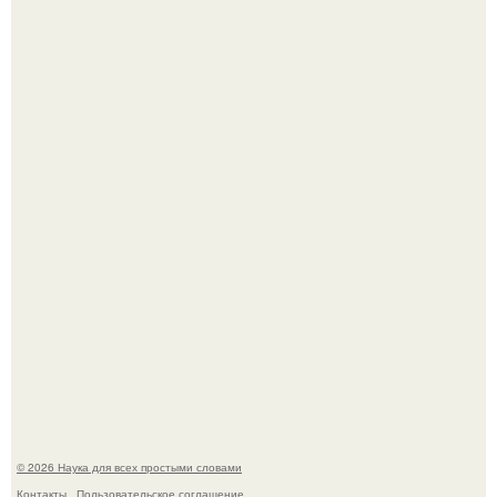
Принцесса дании Изабелла пошла служить в армию.
Mуж жену в Москве из-за ревности зарезал.
© 2026 Наука для всех простыми словами
Контакты
Пользовательское соглашение