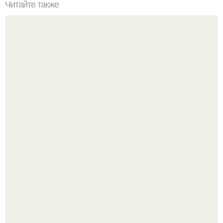
Читайте также
Наука Что это простыми словами. Что такое
антиматерия?
Вихревые микро - ГЭС на реке с малым перепадом
высоты: вода закручивается в бетонной камере и