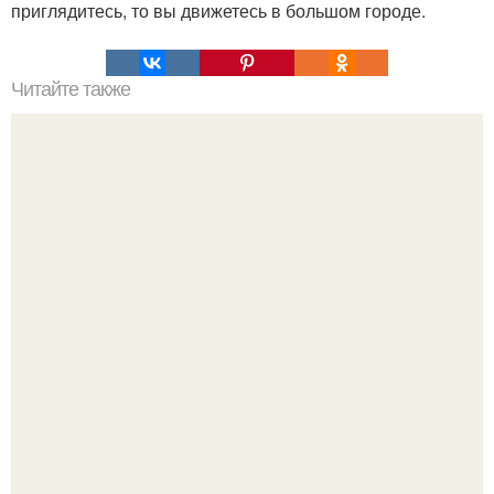
приглядитесь, то вы движетесь в большом городе.
Читайте также
Мобильная сотовая связь это. Самодельный подавитель
мобильной свзяи.