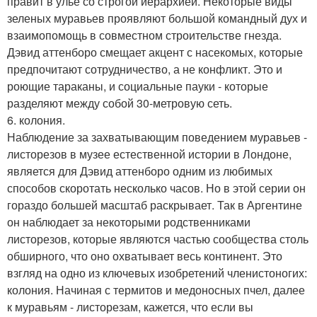
правит в улье со строгой иерархией. Некоторые виды
зеленых муравьев проявляют большой командный дух и
взаимопомощь в совместном строительстве гнезда.
Дэвид аттенборо смещает акцент с насекомых, которые
предпочитают сотрудничество, а не конфликт. Это и
роющие тараканы, и социальные пауки - которые
разделяют между собой 30-метровую сеть.
6. колония.
Наблюдение за захватывающим поведением муравьев -
листорезов в музее естественной истории в Лондоне,
является для Дэвид аттенборо одним из любимых
способов скоротать несколько часов. Но в этой серии он
гораздо большей масштаб раскрывает. Так в Аргентине
он наблюдает за некоторыми родственниками
листорезов, которые являются частью сообщества столь
обширного, что оно охватывает весь континент. Это
взгляд на одно из ключевых изобретений членистоногих:
колония. Начиная с термитов и медоносных пчел, далее
к муравьям - листорезам, кажется, что если вы