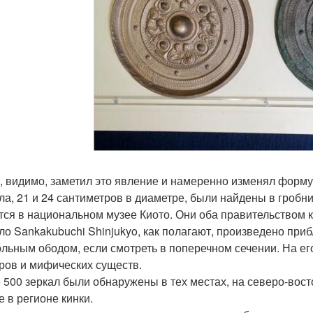
о, видимо, заметил это явление и намеренно изменял форму 
ла, 21 и 24 сантиметров в диаметре, были найдены в гробни
тся в национальном музее Киото. Они оба правительством
ло Sankakubuchi Shinjukyo, как полагают, произведено приб
ольным ободом, если смотреть в поперечном сечении. На е
ров и мифических существ.
 500 зеркал были обнаружены в тех местах, на северо-вост
е в регионе кинки.