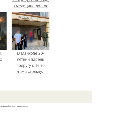
в медицине долгое
время
рассматривалось
лишь как гипотеза.
и:
B Мaйкопе 20-
х
летний парень
подругу с 16-го
этажа столкнул.
казании обратной гиперссылки.