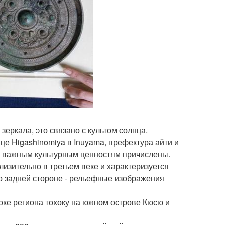
зеркала, это связано с культом солнца.
це Higashinomiya в Inuyama, префектура айти и
 к важным культурным ценностям причислены.
лизительно в третьем веке и характеризуется
го задней стороне - рельефные изображения
оке региона тохоку на южном острове Кюсю и