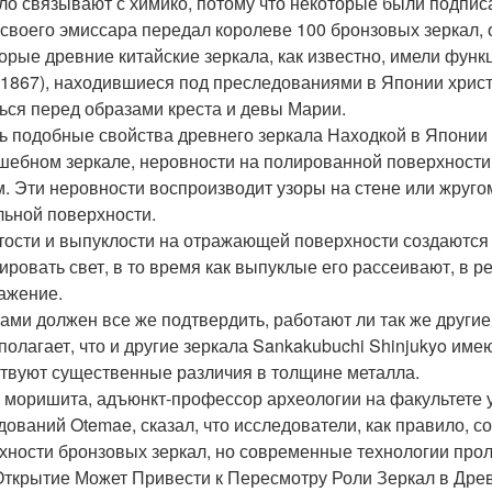
ло связывают с химико, потому что некоторые были подписа
 своего эмиссара передал королеве 100 бронзовых зеркал, 
орые древние китайские зеркала, как известно, имели функ
-1867), находившиеся под преследованиями в Японии христ
ься перед образами креста и девы Марии.
ь подобные свойства древнего зеркала Находкой в Японии
шебном зеркале, неровности на полированной поверхност
м. Эти неровности воспроизводит узоры на стене или жругом
льной поверхности.
тости и выпуклости на отражающей поверхности создаются 
ировать свет, в то время как выпуклые его рассеивают, в р
ажение.
ами должен все же подтвердить, работают ли так же другие
 полагает, что и другие зеркала Sankakubuchi Shinjukyo им
твуют существенные различия в толщине металла.
 моришита, адъюнкт-профессор археологии на факультете у
дований Otemae, сказал, что исследователи, как правило, 
хности бронзовых зеркал, но современные технологии прол
Открытие Может Привести к Пересмотру Роли Зеркал в Древн