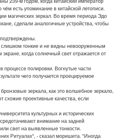
ны 239-м годом, когда китайский император
о чём есть упоминание в китайской летописи.
ции магических зеркал. Во время периода Эдо
иане, сделали аналогичные устройства, чтобы
 подтверждены.
и слишком тонкие и не видны невооруженным
 экране, когда солнечный свет отражается от
в процессе полировки. Вогнутые части
езультате чего получается проецируемое
 бронзовые зеркала, как это волшебное зеркало,
еют схожие проективные качества, если
ниверситета культурных и исторических
сосредотачивают внимание на задней
или свет на выявленные тонкости.
их Ритуалах", - сказал моришита. "Иногда