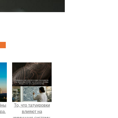
йны
То, что татуировки
ра.
влияют на
иммунную систему,