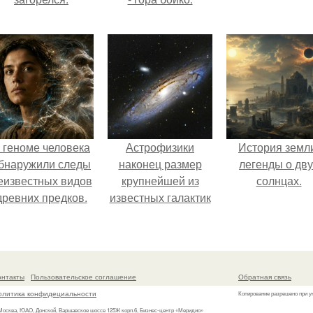
 геноме человека
Астрофизики
История земл
бнаружили следы
наконец размер
легенды о дву
еизвестных видов
крупнейшей из
солнцах.
древних предков.
известных галактик
измерили.
онтакты
Пользовательское соглашение
Обратная связь
олитика конфидециальности
Копирование разрешено при у
 Москва, ЮАО, Донской, Варшавское шоссе 125Ж корп.6, Бизнес-центр «Меридио»