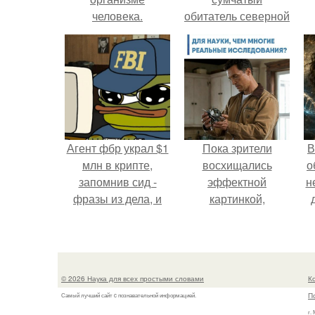
человека.
обитатель северной
америки.
Агент фбр украл $1
Пока зрители
В
млн в крипте,
восхищались
о
запомнив сид -
эффектной
н
фразы из дела, и
картинкой,
советовался с
создатели фильма
Chatgpt, как их
фактически
потратить.
построили одну из
самых точных
© 2026 Наука для всех простыми словами
К
визуальных
П
Самый лучший сайт c познавательной информацией.
моделей чёрной
г.