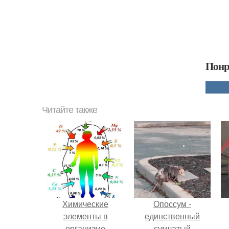
Понр
Читайте также
Химические
Опоссум -
элементы в
единственный
организме
сумчатый