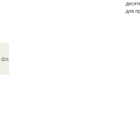
десят
для п
⇦