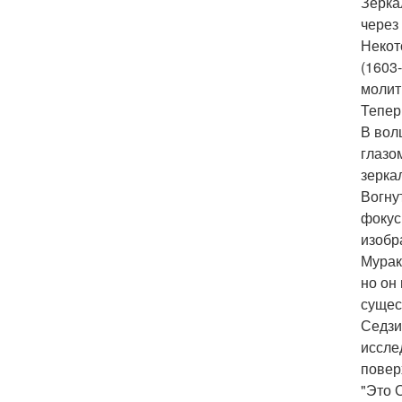
Зерка
через
Некот
(1603
молит
Тепер
В вол
глазо
зерка
Вогну
фокус
изобр
Мурак
но он
сущес
Седзи
иссле
повер
"Это 