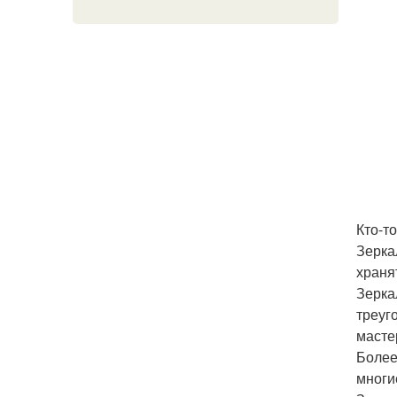
Кто-т
Зерка
храня
Зерка
треуг
масте
Более
многи