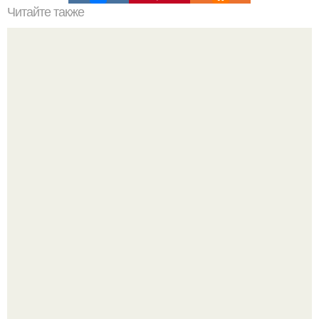
Читайте также
Иран может активировать "Спящие Ячейки" за рубежом -
США перехватили зашифрованные сообщения.
Вихревые микро - ГЭС на реке с малым перепадом
высоты: вода закручивается в бетонной камере и