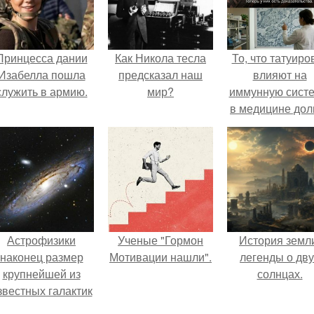
Принцесса дании
Как Никола тесла
То, что татуиро
Изабелла пошла
предсказал наш
влияют на
служить в армию.
мир?
иммунную систе
в медицине дол
время
рассматривало
лишь как гипоте
Астрофизики
Ученые "Гормон
История земл
наконец размер
Мотивации нашли".
легенды о дву
крупнейшей из
солнцах.
звестных галактик
измерили.