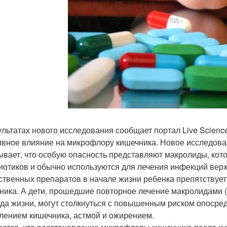
ультатах нового исследования сообщает портал Live Scienc
ивное влияние на микрофлору кишечника. Новое исследов
ывает, что особую опасность представляют макролиды, кот
иотиков и обычно используются для лечения инфекций вер
ственных препаратов в начале жизни ребенка препятству
ника. А дети, прошедшие повторное лечение макролидами 
ода жизни, могут столкнуться с повышенным риском опоср
лением кишечника, астмой и ожирением.