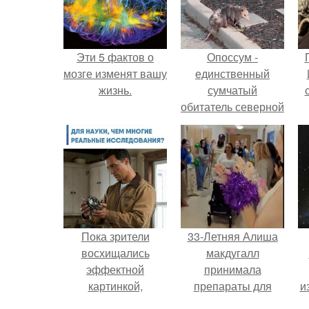
Эти 5 фактов о
Опоссум -
мозге изменят вашу
единственный
жизнь.
сумчатый
обитатель северной
америки.
Пока зрители
33-Летняя Алиша
восхищались
макдугалл
эффектной
принимала
картинкой,
препараты для
и
создатели фильма
похудения на фоне