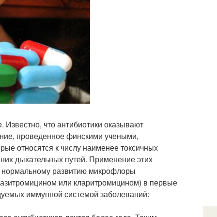
e. Известно, что антибиотики оказывают
ание, проведенное финскими учеными,
орые относятся к числу наименее токсичных
хних дыхательных путей. Применение этих
ет нормальному развитию микрофлоры
(азитромицином или кларитромицином) в первые
едуемых иммунной системой заболеваний: