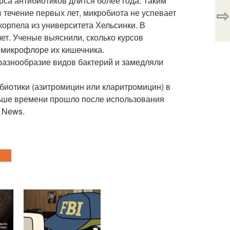
рса антибиотиков длится более года. Таким
⇨
 течение первых лет, микробиота не успевает
корпела из университета Хельсинки. В
лет. Ученые выяснили, сколько курсов
а микрофлоре их кишечника.
разнообразие видов бактерий и замедляли
биотики (азитромицин или кларитромицин) в
ньше времени прошло после использования
 News.