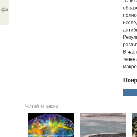
"Счит
⇦
образ
полно
иссле
антиб
Резул
разви
В час
течен
макро
Понр
Читайте также