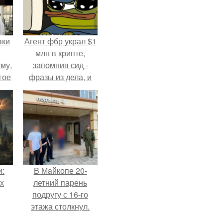
вки
Агент фбр украл $1
млн в крипте,
му,
запомнив сид -
гое
фразы из дела, и
советовался с
сь
Chatgpt, как их
за.
потратить.
и:
B Мaйкопе 20-
х
летний парень
подругу с 16-го
этажа столкнул.