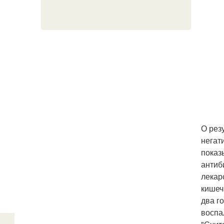
О рез
негат
показ
антиб
лекар
кишеч
два г
воспа