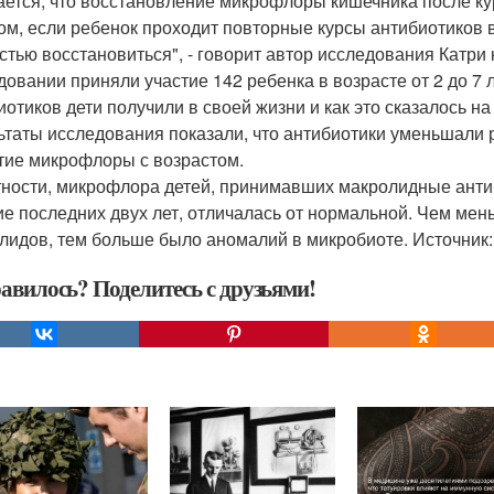
ается, что восстановление микрофлоры кишечника после ку
ом, если ребенок проходит повторные курсы антибиотиков в
стью восстановиться", - говорит автор исследования Катри 
довании приняли участие 142 ребенка в возрасте от 2 до 7 
иотиков дети получили в своей жизни и как это сказалось н
ьтаты исследования показали, что антибиотики уменьшали 
тие микрофлоры с возрастом.
тности, микрофлора детей, принимавших макролидные анти
ие последних двух лет, отличалась от нормальной. Чем ме
лидов, тем больше было аномалий в микробиоте. Источник:
авилось? Поделитесь с друзьями!