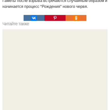
Гаметы после взрыва встречаются случайным образом и
начинается процесс "Рождения" нового червя.
Читайте также
Мифические птицы. В мифологии разных стран большое
место занимают образы птиц.