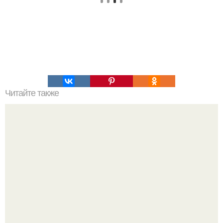
Читайте также
Мифические птицы. В мифологии разных стран большое
место занимают образы птиц.