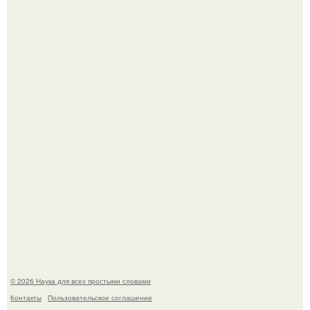
Принцесса дании Изабелла пошла служить в армию.
Мистические тайны кельнского собора.
© 2026 Наука для всех простыми словами
Контакты
Пользовательское соглашение