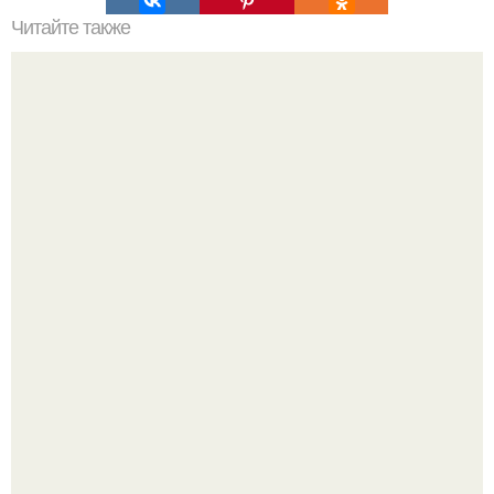
Читайте также
Днк, что это такое простыми словами. Родовая память
предков и днк.
Mуж жену в Москве из-за ревности зарезал.