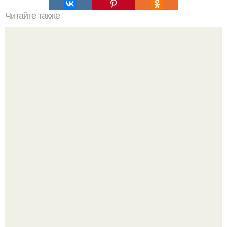
Читайте также
Древний курган каирнпаппл.
Высокая, стройная, с фарфоровой кожей и тонкими
аристократичными чертами, эль выглядит так, будто