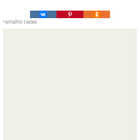
Читайте также
На Камчатке обнаружены механизмы возрастом 400
млн.