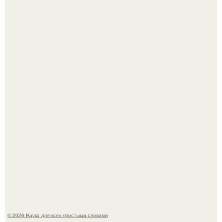
ИИ сделает богаче всех - и особенно тех, кто
зарабатывает меньше всего.
53-Летняя Джоке - одна из многих женщин, которым
помог фонд Spijt van Tattoo, основанный в Роттердаме.
© 2026 Наука для всех простыми словами