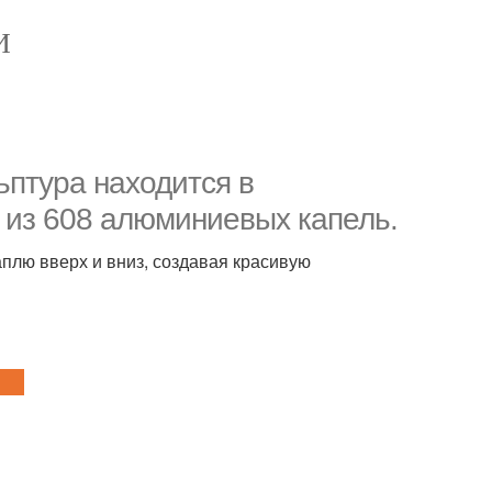
И
ьптура находится в
т из 608 алюминиевых капель.
лю вверх и вниз, создавая красивую