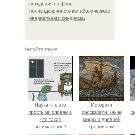
похудения на фоне
полиэндокринного метаболического
овариального синдрома.
Читайте также
Наука Что это
Историки
простыми словами.
рассказали, какие
с
Что такое
мифы о древней
антиматерия?
Греции нам
навязало кино.
о