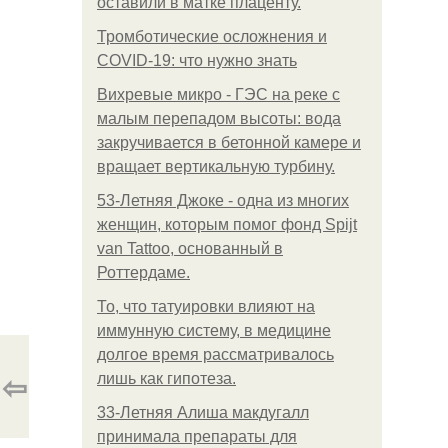
оставили в матке плаценту.
Тромботические осложнения и
COVID-19: что нужно знать
Вихревые микро - ГЭС на реке с
малым перепадом высоты: вода
закручивается в бетонной камере и
вращает вертикальную турбину.
53-Летняя Джоке - одна из многих
женщин, которым помог фонд Spijt
van Tattoo, основанный в
Роттердаме.
То, что татуировки влияют на
иммунную систему, в медицине
долгое время рассматривалось
⇦
лишь как гипотеза.
33-Летняя Алиша макдугалл
принимала препараты для