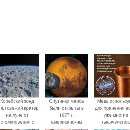
Корейский зонд
Спутники марса
Медь использу
нял свежий кратер
были открыты в
для хранения в
на луне от
1877 г.
уже многие
столкновения с
американским
тысячелетия.
бломком Falcon 9.
астрономом а.