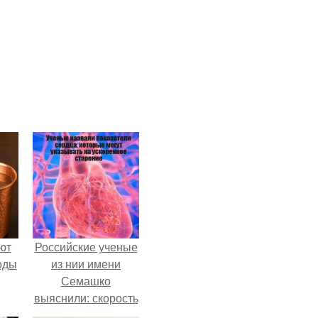
ют
Российские ученые
оды
из нии имени
Семашко
выяснили: скорость
старения напрямую