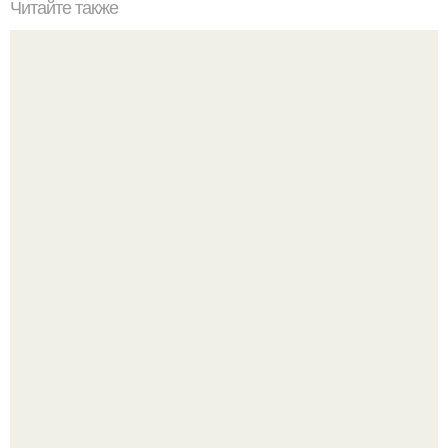
Читайте также
В Бразилии детский врач младенца из роддома
похитила.
В 1898 г американский фермер нашел в кенсингтоне
каменную плиту с руническими надписями.