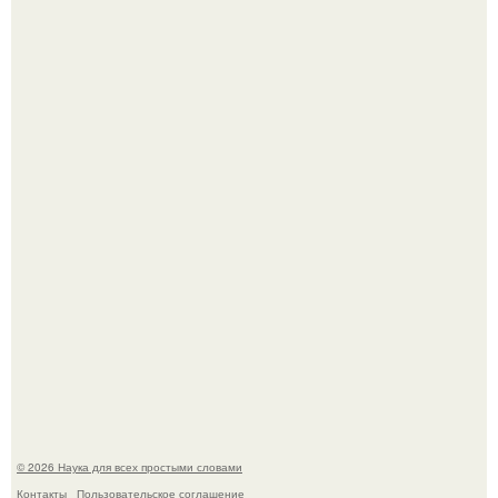
Учёные живую клетку из неживых молекул собрали.
Вихревые микро - ГЭС на реке с малым перепадом
высоты: вода закручивается в бетонной камере и
вращает вертикальную турбину.
© 2026 Наука для всех простыми словами
Контакты
Пользовательское соглашение