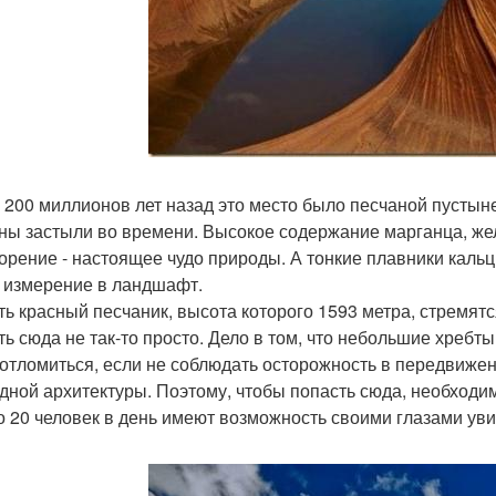
 200 миллионов лет назад это место было песчаной пустын
ны застыли во времени. Высокое содержание марганца, жел
ворение - настоящее чудо природы. А тонкие плавники каль
 измерение в ландшафт.
ть красный песчаник, высота которого 1593 метра, стремятс
ть сюда не так-то просто. Дело в том, что небольшие хребт
 отломиться, если не соблюдать осторожность в передвижен
дной архитектуры. Поэтому, чтобы попасть сюда, необходи
о 20 человек в день имеют возможность своими глазами у