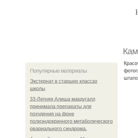
Кам
Красо
фотог
Популярные материалы
штато
Экстернат в старших классах
школы
33-Летняя Алиша макдугалл
принимала препараты для
похудения на фоне
полиэндокринного метаболического
овариального синдрома.