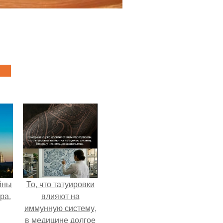
йны
То, что татуировки
ра.
влияют на
иммунную систему,
в медицине долгое