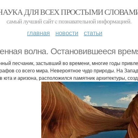
НАУКА ДЛЯ ВСЕХ ПРОСТЫМИ СЛОВАМ
самый лучший сайт c познавательной информацией.
главная
новости
статьи
енная волна. Остановившееся врем
чный песчаник, застывший во времени, многие годы привле
рафов со всего мира. Невероятное чудо природы. На Западе
в юта и аризона, расположился памятник архитектуры, созд