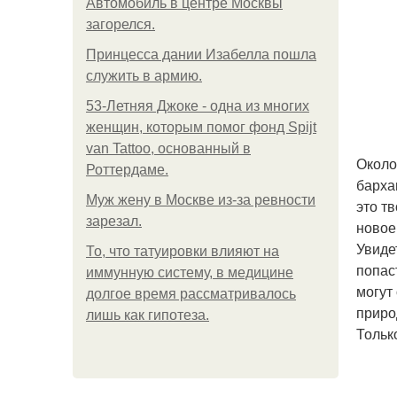
Автомобиль в центре Москвы
загорелся.
Принцесса дании Изабелла пошла
служить в армию.
53-Летняя Джоке - одна из многих
женщин, которым помог фонд Spijt
van Tattoo, основанный в
Около
Роттердаме.
барха
Mуж жену в Москве из-за ревности
это т
зарезал.
новое
Увиде
То, что татуировки влияют на
попас
иммунную систему, в медицине
могут
долгое время рассматривалось
приро
лишь как гипотеза.
Тольк