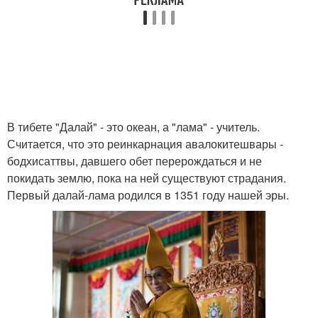
В тибете "Далай" - это океан, а "лама" - учитель.
Считается, что это реинкарнация авалокитешвары -
бодхисаттвы, давшего обет перерождаться и не
покидать землю, пока на ней существуют страдания.
Первый далай-лама родился в 1351 году нашей эры.