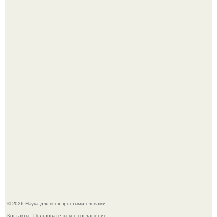
Опоссум - единственный сумчатый обитатель северной
америки.
53-Летняя Джоке - одна из многих женщин, которым
помог фонд Spijt van Tattoo, основанный в Роттердаме.
© 2026 Наука для всех простыми словами
Контакты
Пользовательское соглашение