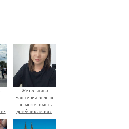
а
Жительница
Башкирии больше
не может иметь
ке,
детей после того,
8
как медики сделали
ей аборт на шестом