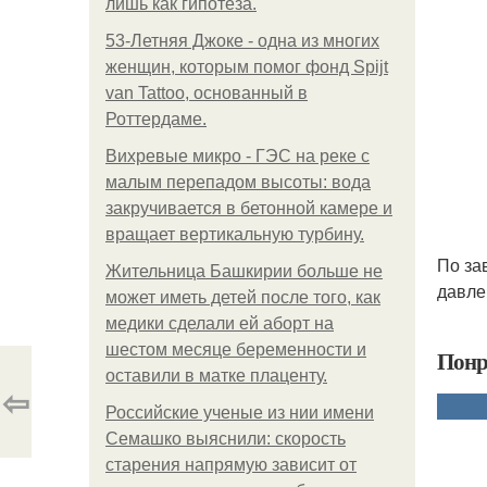
лишь как гипотеза.
53-Летняя Джоке - одна из многих
женщин, которым помог фонд Spijt
van Tattoo, основанный в
Роттердаме.
Вихревые микро - ГЭС на реке с
малым перепадом высоты: вода
закручивается в бетонной камере и
вращает вертикальную турбину.
По за
Жительница Башкирии больше не
давле
может иметь детей после того, как
медики сделали ей аборт на
шестом месяце беременности и
Понр
оставили в матке плаценту.
⇦
Российские ученые из нии имени
Семашко выяснили: скорость
старения напрямую зависит от