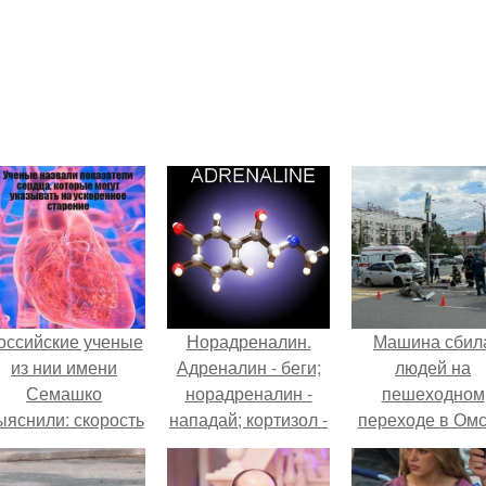
оссийские ученые
Норадреналин.
Машина сбил
из нии имени
Адреналин - беги;
людей на
Семашко
норадреналин -
пешеходном
ыяснили: скорость
нападай; кортизол -
переходе в Омс
тарения напрямую
замри.
пострадали 
зависит от
человек.