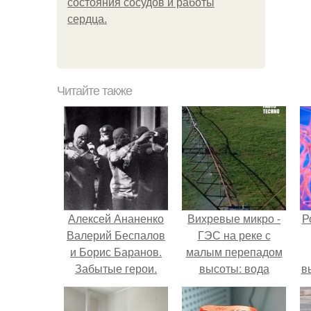
состояния сосудов и работы
сердца.
Читайте также
Алексей Ананенко
Вихревые микро -
Р
Валерий Беспалов
ГЭС на реке с
и Борис Баранов.
малым перепадом
Забытые герои.
высоты: вода
в
Чернобыльские
закручивается в
с
дайверы.
бетонной камере и