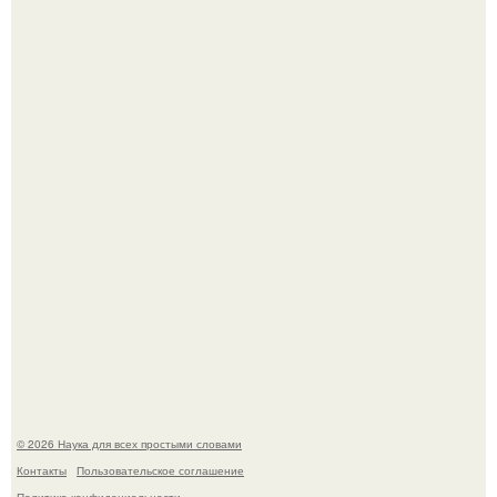
В геноме человека обнаружили следы неизвестных
видов древних предков.
Ученые "Гормон Мотивации нашли".
© 2026 Наука для всех простыми словами
Контакты
Пользовательское соглашение