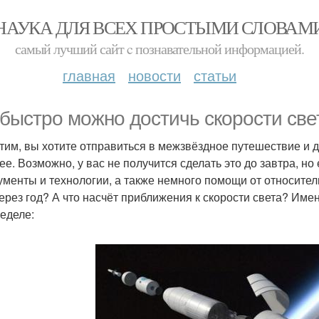
НАУКА ДЛЯ ВСЕХ ПРОСТЫМИ СЛОВАМ
самый лучший сайт c познавательной информацией.
главная
новости
статьи
 быстро можно достичь скорости све
тим, вы хотите отправиться в межзвёздное путешествие и д
ее. Возможно, у вас не получится сделать это до завтра, н
ументы и технологии, а также немного помощи от относите
через год? А что насчёт приближения к скорости света? Име
неделе: