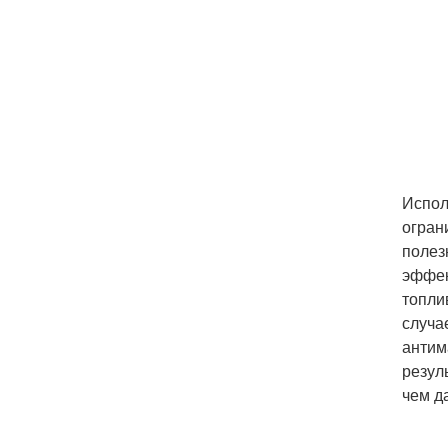
Испол
огран
полез
эффек
топли
случа
антим
резул
чем д