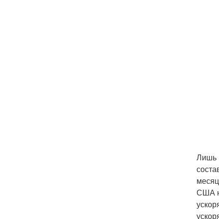
Лишь 
соста
месяц
США н
ускор
ускор