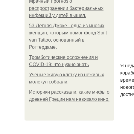
Мрачный прогноз о
распространении бактериальных
инфекций у детей вышел.
53-Летняя Джоке - одна из многих
женщин, которым помог фонд Spijt
van Tattoo, основанный в
Роттердаме.
Тромботические осложнения и
COVID-19: что нужно знать
Я нед
кораб
Учёные живую клетку из неживых
време
молекул собрали.
нового
Историки рассказали, какие мифы о
дости
древней Греции нам навязало кино.