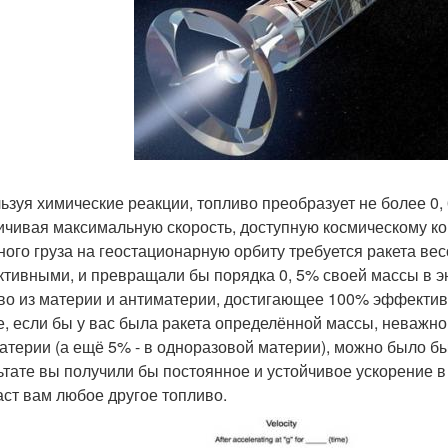
ьзуя химические реакции, топливо преобразует не более 0,
ичивая максимальную скорость, доступную космическому ко
ного груза на геостационарную орбиту требуется ракета ве
тивными, и превращали бы порядка 0, 5% своей массы в э
во из материи и антиматерии, достигающее 100% эффективн
е, если бы у вас была ракета определённой массы, неважно,
атерии (а ещё 5% - в одноразовой материи), можно было б
ьтате вы получили бы постоянное и устойчивое ускорение в
аст вам любое другое топливо.