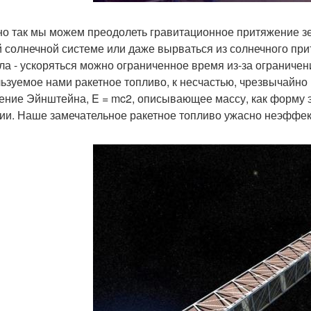
о так мы можем преодолеть гравитационное притяжение зем
 солнечной системе или даже вырваться из солнечного при
ла - ускоряться можно ограниченное время из-за ограничен
ьзуемое нами ракетное топливо, к несчастью, чрезвычайн
ение Эйнштейна, E = mc2, описывающее массу, как форму эн
ии. Наше замечательное ракетное топливо ужасно неэффек