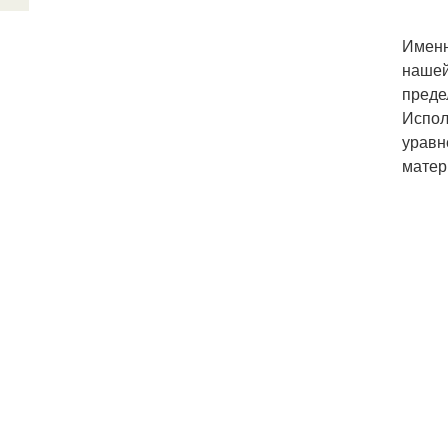
Именн
нашей
преде
Испол
уравн
матер