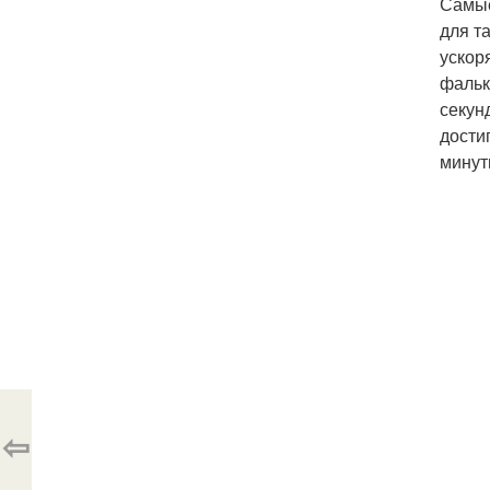
Самые
для т
ускор
фальк
секун
достиг
минут
⇦