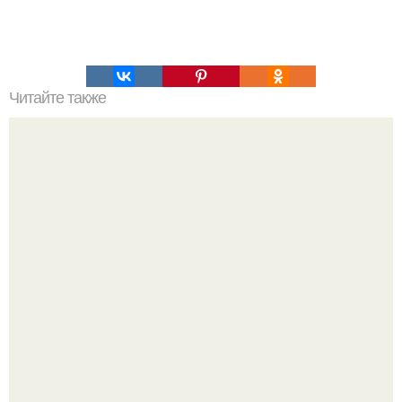
Читайте также
Наука Что это простыми словами. Что такое
антиматерия?