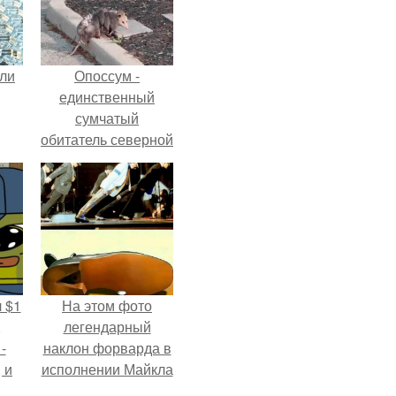
али
Опоссум -
единственный
сумчатый
обитатель северной
америки.
 $1
На этом фото
,
легендарный
-
наклон форварда в
 и
исполнении Майкла
с
Джексона и его