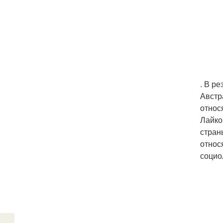
. В р
Австр
относ
Лайко
стран
относ
социо