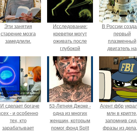
Эти занятия
Исследование:
В России созд
старение мозга
креветки могут
первый
замедлили.
оживать после
плазменный
глубокой
двигатель на
заморозки.
криптоне.
И сделает богаче
53-Летняя Джоке -
Агент фбр украл
всех - и особенно
одна из многих
млн в крипте
тех, кто
женщин, которым
запомнив сид 
зарабатывает
помог фонд Spijt
фразы из дела,
меньше всего.
van Tattoo,
советовался 