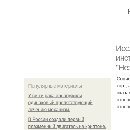
Исс
инс
"Не
Социо
торт,
Популярные материалы
оказа
У вич и рака обнаружили
отнош
одинаковый препятствующий
отнош
лечению механизм.
В России создали первый
плазменный двигатель на криптоне.