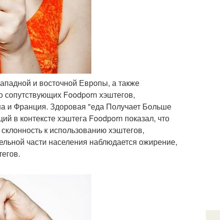
западной и восточной Европы, а также
о сопутствующих Foodporn хэштегов,
на и Франция. Здоровая "еда Получает Больше
ций в контексте хэштега Foodporn показал, что
склонность к использованию хэштегов,
чительной части населения наблюдается ожирение,
егов.