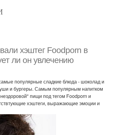
И
вали хэштег Foodporn в
ует ли он увлечению
 самые популярные сладкие блюда - шоколад и
, суши и бургеры. Самым популярным напитком
"нездоровой" пищи под тегом Foodporn и
путствтующие хэштеги, выражающие эмоции и