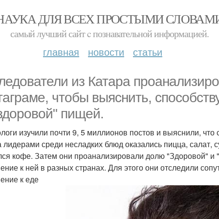
НАУКА ДЛЯ ВСЕХ ПРОСТЫМИ СЛОВАМ
самый лучший сайт c познавательной информацией.
главная
новости
статьи
ледователи из Катара проанализиро
таграме, чтобы выяснить, способств
здоровой" пищей.
логи изучили почти 9, 5 миллионов постов и выяснили, что
 а лидерами среди несладких блюд оказались пицца, салат
лся кофе. Затем они проанализировали долю "Здоровой" и 
ение к ней в разных странах. Для этого они отследили со
ение к еде