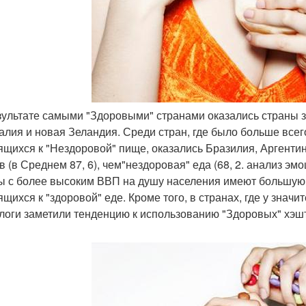
езультате самыми "Здоровыми" странами оказались страны 
алия и новая Зеландия. Среди стран, где было больше всег
ящихся к "Нездоровой" пище, оказались Бразилия, Аргенти
в (в Среднем 87, 6), чем"нездоровая" еда (68, 2. анализ эмо
ы с более высоким ВВП на душу населения имеют большую 
ящихся к "здоровой" еде. Кроме того, в странах, где у зна
логи заметили тенденцию к использованию "Здоровых" хэшт