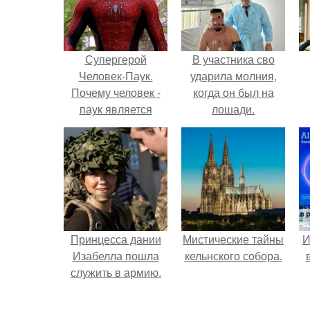
Супергерой
В участника сво
Человек-Паук.
ударила молния,
Почему человек -
когда он был на
паук является
лошади.
одним из
сильнейших
супергероев
вселенной Marvel?
Принцесса дании
Мистические тайны
И
Изабелла пошла
кельнского собора.
служить в армию.