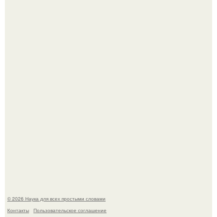
Голливуд умеет не только играть роли, но и болеть по-
настоящему.
В участника сво ударила молния, когда он был на
лошади.
© 2026 Наука для всех простыми словами
Контакты
Пользовательское соглашение