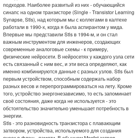
подходов. Наиболее развитый из них - обучающийся
синапс на одном транзисторе (Single - Transistor Learning
Synapse, Stls), над которым мы с коллегами в калтехе
работали в 1990-х, когда я была аспирантом у мида.
Впервые мы представили Stls в 1994-м, и он стал
важным инструментом для инженеров, создающих
современные аналоговые схемы - к примеру,
физические нейросети. В нейросетях у каждого узла сети
есть связанный с ним вес, и эти веса определяют, как
именно комбинируются данные с разных узлов. Stls был
первым устройством, способным содержать набор
разных весов и перепрограммироваться на лету. Кроме
того, устройство энергонезависимо, то есть запоминает
своё состояния, даже когда не используется - это
обстоятельство значительно уменьшает потребность в
энергии.
Stls - это разновидность транзистора с плавающим
затвором, устройства, используемого для создания
ячеек в флэш - памяти. В обычном Mosfet затвор