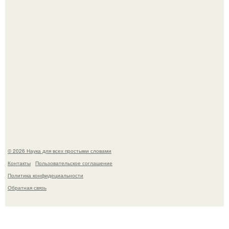
лечению механизм.
Принцесса дании Изабелла пошла служить в армию.
© 2026 Наука для всех простыми словами
Контакты
Пользовательское соглашение
Политика конфидециальности
Обратная связь