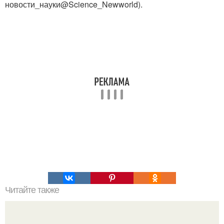
новости_науки@Science_Newworld).
Читайте также