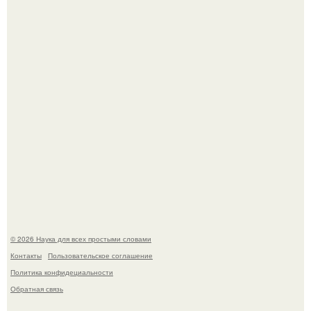
месяце беременности и оставили в матке плаценту.
Высокая, стройная, с фарфоровой кожей и тонкими
аристократичными чертами, эль выглядит так, будто
сошла с полотна художника.
© 2026 Наука для всех простыми словами
Контакты
Пользовательское соглашение
Политика конфидециальности
Обратная связь