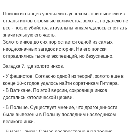
Поиски испанцев увенчались успехом - они вывезли из
страны инков огромные количества золота, но далеко не
все - после убийства атауальпы инкам удалось спрятать
значительную его часть.
Золото инков до сих пор остается одной из самых
неоднозначных загадок истории. На его поиски
отправлялись тысячи экспедиций, но безуспешно.
Загадка 7. где золото инков.
- У фашистов. Согласно одной из теорий, золото еще в
конце 30-х годов удалось найти соратникам Гитлера.
- В Ватикане. По этой версии, сокровища инков
достались католической церкви.
- В Польше. Существует мнение, что драгоценности
были вывезены в Польшу последним наследником
великого инки.
- В мачу - пикчу. Самая распространенная теория