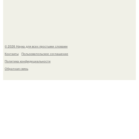
ИИ сделает богаче всех - и особенно тех, кто
зарабатывает меньше всего.
© 2026 Наука для всех простыми словами
Контакты
Пользовательское соглашение
Политика конфидециальности
Обратная связь