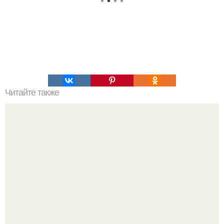
Читайте также
В этой крошечной избушке архитектор все для
комфортной жизни создал.