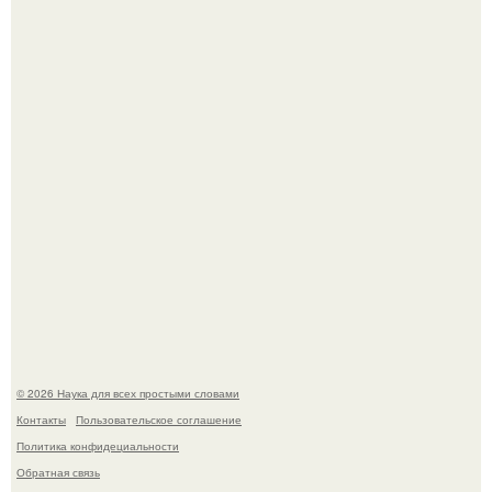
В Пскове археологи 800-летнее височное кольцо с
Балкан нашли.
В России создали первый плазменный двигатель на
криптоне.
© 2026 Наука для всех простыми словами
Контакты
Пользовательское соглашение
Политика конфидециальности
Обратная связь