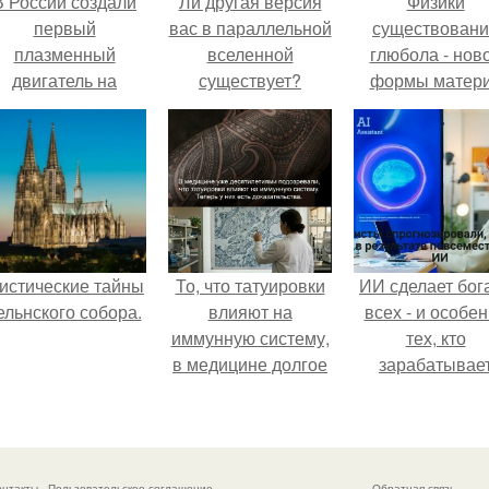
В России создали
Ли другая версия
Физики
первый
вас в параллельной
существован
плазменный
вселенной
глюбола - нов
двигатель на
существует?
формы матер
криптоне.
подтвердили
истические тайны
То, что татуировки
ИИ сделает бог
ельнского собора.
влияют на
всех - и особе
иммунную систему,
тех, кто
в медицине долгое
зарабатывае
время
меньше всего
рассматривалось
лишь как гипотеза.
онтакты
Пользовательское соглашение
Обратная связь