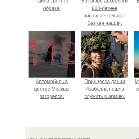
Тайна святого
В Пскове археологи
образа.
800-летнее
височное кольцо с
Балкан нашли.
Автомобиль в
Принцесса дании
М
центре Москвы
Изабелла пошла
к
загорелся.
служить в армию.
© 2026 Наука для всех простыми словами
К