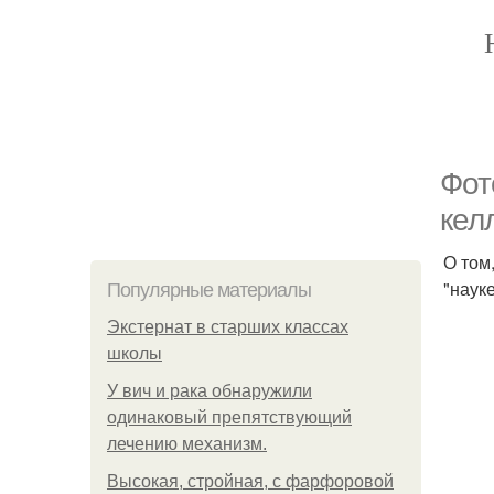
Фот
кел
О том
"науке
Популярные материалы
Экстернат в старших классах
школы
У вич и рака обнаружили
одинаковый препятствующий
лечению механизм.
Высокая, стройная, с фарфоровой