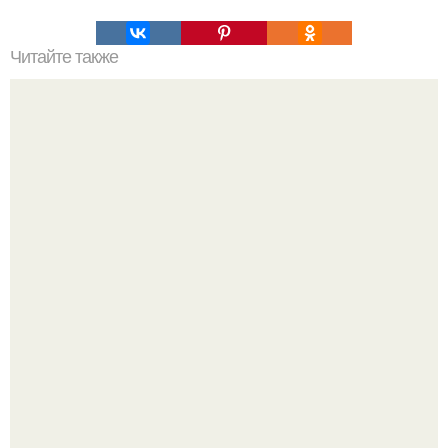
Читайте также
Ученые выяснили, когда и как может погибнуть наша
планета.