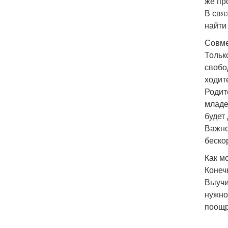
же пр
В свя
найти
Совме
Тольк
свобо
ходите
Родит
младе
будет
Важно
беско
Как м
Конеч
Выучи
нужно
поощр