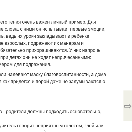
щего гения очень важен личный пример. Для
ые слова, с ними он испытывает первые эмоции,
ь, ведь их уроки закладывают в ребенке
ие взрослых, подражают их манерам и
бязательно прихорашиваются. У них напрочь
 при детях они не ходят непричесанными:
имером для подражания.
тели надевают маску благовоспитанности, а дома
 как придется и порой даже не задумываются о
⇨
ов - родители должны подходить основательно,
о учитель говорит неприятным голосом, злой или