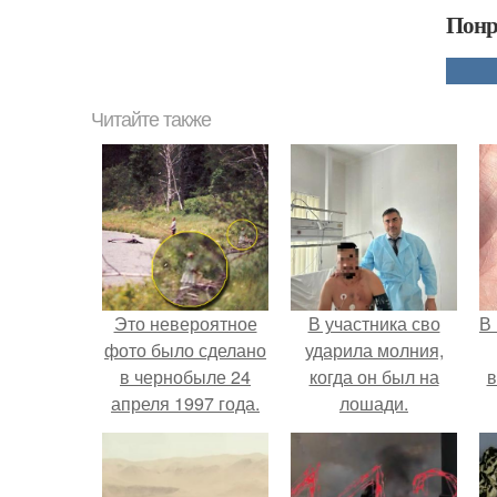
Понр
Читайте также
Это невероятное
В участника сво
В
фото было сделано
ударила молния,
в чернобыле 24
когда он был на
в
апреля 1997 года.
лошади.