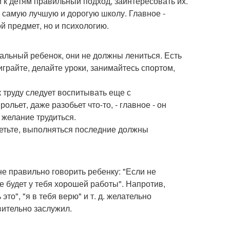
и к детям правильный подход, заинтересовать их.
в самую лучшую и дорогую школу. Главное -
ой предмет, но и психологию.
ниальный ребенок, они не должны лениться. Есть
играйте, делайте уроки, занимайтесь спортом,
труду следует воспитывать еще с
льет, даже разобьет что-то, - главное - он
а желание трудиться.
аметьте, выполняться последние должны
не правильно говорить ребенку: "Если не
е будет у тебя хорошей работы". Напротив,
о", "я в тебя верю" и т. д. желательно
вительно заслужил.