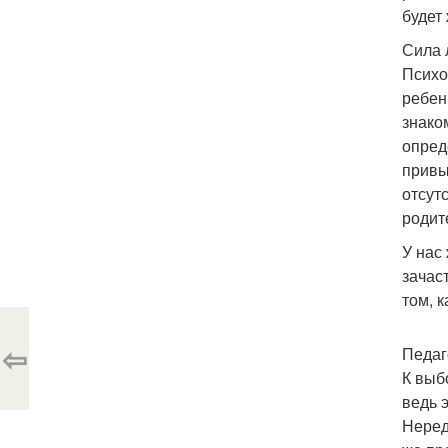
будет
Сила 
Психо
ребен
знако
опред
привы
отсут
родит
У нас
зачас
том, к
⇦
Педаг
К выб
ведь 
Неред