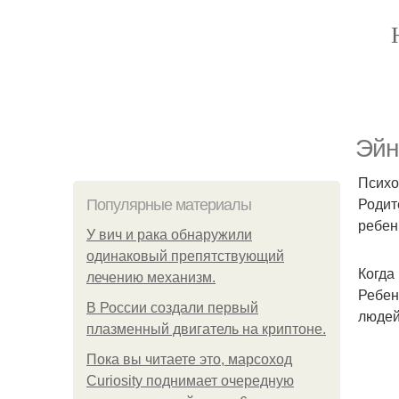
Эйн
Психо
Родит
Популярные материалы
ребен
У вич и рака обнаружили
одинаковый препятствующий
Когда
лечению механизм.
Ребен
В России создали первый
людей
плазменный двигатель на криптоне.
Пока вы читаете это, марсоход
Curiosity поднимает очередную