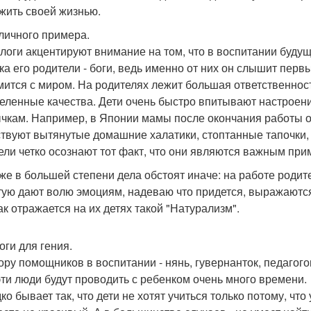
 жить своей жизнью.
личного примера.
логи акцентируют внимание на том, что в воспитании буду
ка его родители - боги, ведь именно от них он слышит перв
мится с миром. На родителях лежит большая ответственност
еленные качества. Дети очень быстро впитывают настроен
чкам. Например, в Японии мамы после окончания работы о
ствуют вытянутые домашние халатики, стоптанные тапочки,
ели четко осознают тот факт, что они являются важным пр
 же в большей степени дела обстоят иначе: на работе роди
тую дают волю эмоциям, надеваю что придется, выражаются
ак отражается на их детях такой "Натурализм".
оги для гения.
ору помощников в воспитании - нянь, гувернанток, педагог
эти люди будут проводить с ребенком очень много времени.
ко бывает так, что дети не хотят учиться только потому, чт