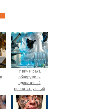
У вич и рака
га
обнаружили
одинаковый
препятствующий
лечению механизм.