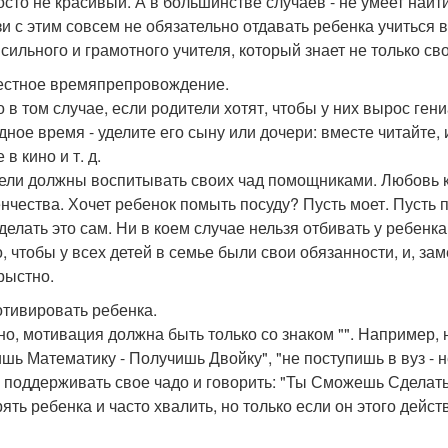
осто не красивый. А в большинстве случаев - не умеет найт
зи с этим совсем не обязательно отдавать ребенка учиться 
 сильного и грамотного учителя, который знает не только св
стное времяпрепровождение.
о в том случае, если родители хотят, чтобы у них вырос ге
дное время - уделите его сыну или дочери: вместе читайте, 
 в кино и т. д.
ели должны воспитывать своих чад помощниками. Любовь к 
нчества. Хочет ребенок помыть посуду? Пусть моет. Пусть про
 делать это сам. Ни в коем случае нельзя отбивать у ребенк
, чтобы у всех детей в семье были свои обязанности, и, з
рыстно.
отивировать ребенка.
но, мотивация должна быть только со знаком "". Например, 
шь Математику - Получишь Двойку", "не поступишь в вуз - н
 поддерживать свое чадо и говорить: "Ты Сможешь Сделать эт
ять ребенка и часто хвалить, но только если он этого дейст