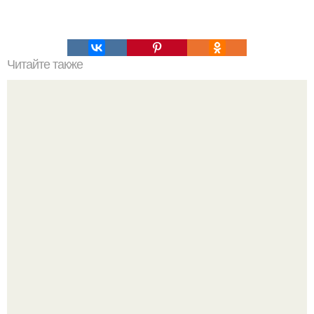
Читайте также
Обнаружены девять планет, потенциально пригодных
для зарождения жизни.