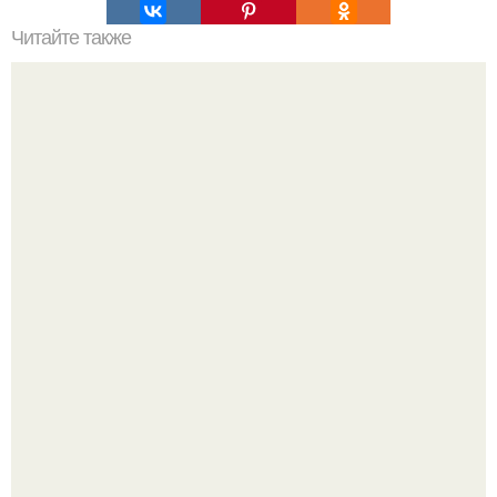
Читайте также
10 самых полезных продуктов на Земле?
В 1898 г американский фермер нашел в кенсингтоне
каменную плиту с руническими надписями.