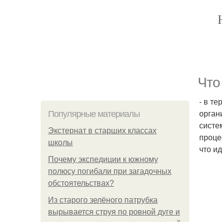
Что
- в т
орган
Популярные материалы
систе
Экстернат в старших классах
проце
школы
что и
Почему экспедиции к южному
полюсу погибали при загадочных
обстоятельствах?
Из старого зелёного патрубка
вырывается струя по ровной дуге и