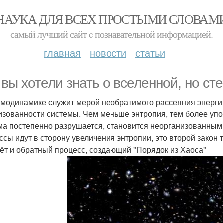
НАУКА ДЛЯ ВСЕХ ПРОСТЫМИ СЛОВАМ
самый лучший сайт c познавательной информацией.
главная
новости
статьи
 вы хотели знать о вселенной, но ст
ермодинамике служит мерой необратимого рассеяния энергии
изованности системы. Чем меньше энтропия, тем более упо
ма постепенно разрушается, становится неорганизованным
ссы идут в сторону увеличения энтропии, это второй закон 
дёт и обратный процесс, создающий "Порядок из Хаоса"