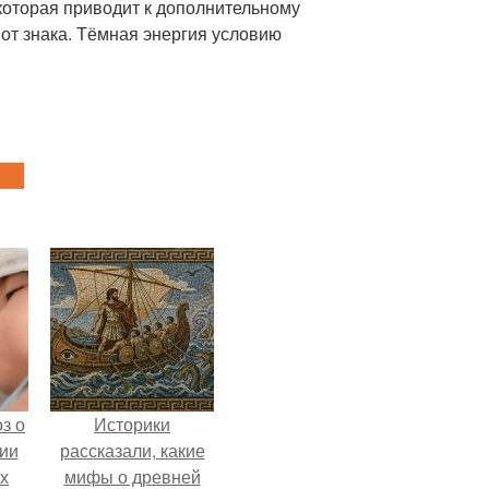
которая приводит к дополнительному
от знака. Тёмная энергия условию
з о
Историки
ии
рассказали, какие
х
мифы о древней