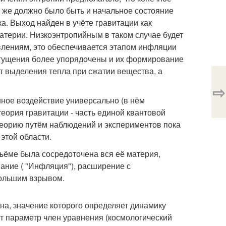
 же должно было быть и начальное состояние
а. Выход найден в учёте гравитации как
атерии. Низкоэнтропийным в таком случае будет
лениям, это обеспечивается этапом инфляции
сгущения более упорядочены и их формирование
т выделения тепла при сжатии вещества, а
⇨
нное воздействие универсально (в нём
теория гравитации - часть единой квантовой
 теорию путём наблюдений и экспериментов пока
этой области.
бъёме была сосредоточена вся её материя,
ание ( "Инфляция"), расширение с
большим взрывом.
а, значение которого определяет динамику
 параметр член уравнения (космологический