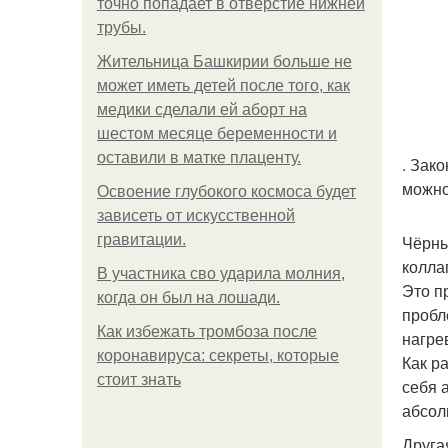
точно попадает в отверстие нижней
трубы.
Жительница Башкирии больше не
может иметь детей после того, как
медики сделали ей аборт на
шестом месяце беременности и
оставили в матке плаценту.
. Зак
можно
Освоение глубокого космоса будет
зависеть от искусственной
гравитации.
Чёрны
колла
В участника сво ударила молния,
Это п
когда он был на лошади.
пробл
Как избежать тромбоза после
нагре
коронавируса: секреты, которые
Как р
стоит знать
себя 
абсол
Друга