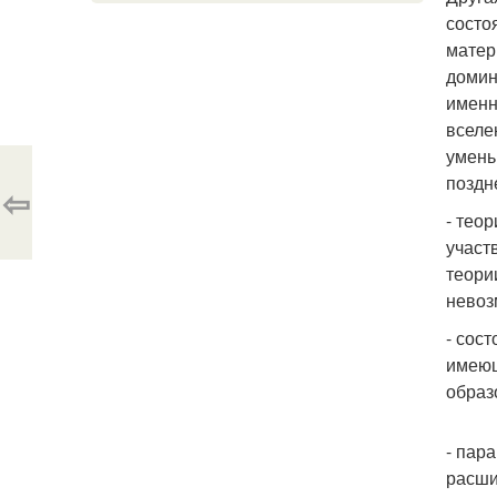
состо
матер
домин
именн
вселе
умень
поздн
⇦
- тео
участ
теори
невоз
- сос
имеющ
образ
- пар
расши