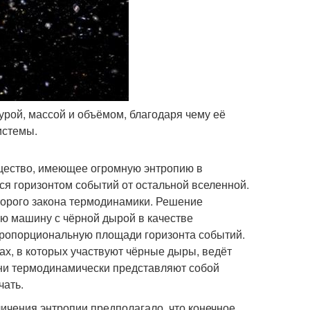
урой, массой и объёмом, благодаря чему её
истемы.
щество, имеющее огромную энтропию в
я горизонтом событий от остальной вселенной.
орого закона термодинамики. Решение
ю машину с чёрной дырой в качестве
пропорциональную площади горизонта событий.
сах, в которых участвуют чёрные дыры, ведёт
 они термодинамически представляют собой
чать.
личения энтропии предполагало, что конечное