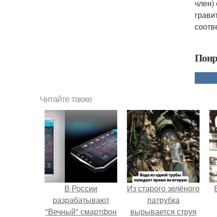
член)
грави
соотв
Понр
Читайте также
В России
Из старого зелёного
разрабатывают
патрубка
"Вечный" смартфон
вырывается струя