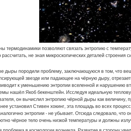
оны термодинамики позволяют связать энтропию с температ
 рассчитать, не зная микроскопических деталей строения с
е дыры породили проблему, заключающуюся в том, что ве
псирующей звезде или падающее на чёрную дыру, отрезаетс
риводит к уменьшению энтропии вселенной и нарушению вт
емы нашёл Якоб бекенштейн. Исследуя идеальную теплову
вателя, он вычислил энтропию чёрной дыры как величину, 
анее установил Стивен хокинг, эта площадь во всех процес
аналогично энтропии - не убывает. Отсюда следовало, что
ютно чёрное тело очень низкой температуры и должны излу
я проблема в космологии возникла. Развитие в сторону уве