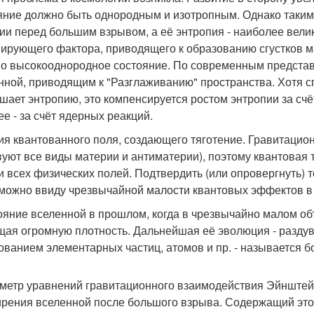
яние должно быть однородным и изотропным. Однако таким
ии перед большим взрывом, а её энтропия - наиболее велик
ирующего фактора, приводящего к образованию сгустков м
о высокооднородное состояние. По современным представ
нной, приводящим к "Разглаживанию" пространства. Хотя 
шает энтропию, это компенсируется ростом энтропии за счё
ее - за счёт ядерных реакций.
рия квантованного поля, создающего тяготение. Гравитацио
вуют все виды материи и антиматерии), поэтому квантовая 
и всех физических полей. Подтвердить (или опровергнуть)
можно ввиду чрезвычайной малости квантовых эффектов в 
тояние вселенной в прошлом, когда в чрезвычайно малом о
ая огромную плотность. Дальнейшая её эволюция - раздув
ованием элементарных частиц, атомов и пр. - называется 
аметр уравнений гравитационного взаимодействия Эйнштейн
рения вселенной после большого взрыва. Содержащий этот